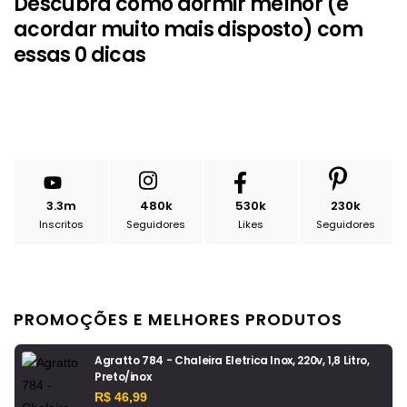
Descubra como dormir melhor (e
acordar muito mais disposto) com
essas 0 dicas
3.3m
480k
530k
230k
Inscritos
Seguidores
Likes
Seguidores
PROMOÇÕES E MELHORES PRODUTOS
Agratto 784 - Chaleira Eletrica Inox, 220v, 1,8 Litro,
Preto/inox
R$ 46,99