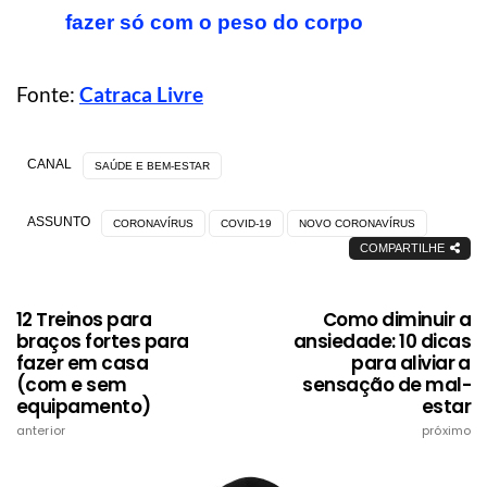
fazer só com o peso do corpo
Fonte:
Catraca Livre
CANAL
SAÚDE E BEM-ESTAR
ASSUNTO
CORONAVÍRUS
COVID-19
NOVO CORONAVÍRUS
COMPARTILHE
12 Treinos para
Como diminuir a
braços fortes para
ansiedade: 10 dicas
fazer em casa
para aliviar a
(com e sem
sensação de mal-
equipamento)
estar
anterior
próximo