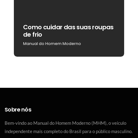
Como cuidar das suas roupas
C
de frio
b
Manual do Homem Moderno
M
Sobre nós
Bem-vindo ao Manual do Homem Moderno (MHM), o veículo
independente mais completo do Brasil para o público masculino.