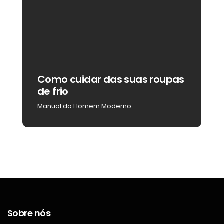
Como cuidar das suas roupas
C
de frio
b
Manual do Homem Moderno
M
Sobre nós