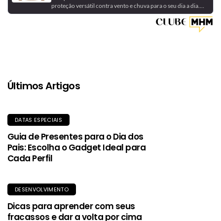
proteção versátil contra vento e chuva para o seu dia a dia.
Feita com a tecnologia DryVent™ 2.5L em nylon reciclado, ela
é impermeável, respirável e dobrável, podendo ser guardada
no próprio bolso. Uma peça essencial para se manter seco
com estilo e sustentabilidade.
Últimos Artigos
DATAS ESPECIAIS
Guia de Presentes para o Dia dos
Pais: Escolha o Gadget Ideal para
Cada Perfil
DESENVOLVIMENTO
Dicas para aprender com seus
fracassos e dar a volta por cima