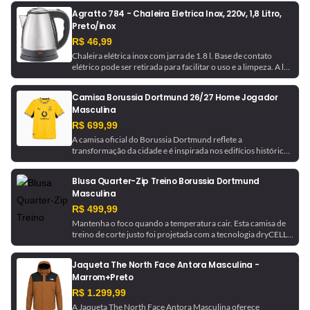
Agratto 784 - Chaleira Eletrica Inox, 220v, 1,8 Litro,
Preto/inox
R$ 46,99
Chaleira elétrica inox com jarra de 1.8 l. Base de contato
elétrico pode ser retirada para facilitar o uso e a limpeza. A luz
indicadora avisa quando a chaleira está em funcionamento e
desliga automaticamente ao ferver a água.
Camisa Borussia Dortmund 26/27 Home Jogador
Masculina
R$ 699,99
A camisa oficial do Borussia Dortmund reflete a
transformação da cidade e é inspirada nos edifícios históricos
que ajudaram a moldá-la. Com tecnologia de gerenciamento
de umidade, este é um uniforme pronto para jogo, como o
Blusa Quarter-Zip Treino Borussia Dortmund
usado pela equipe.
Masculina
R$ 499,99
Mantenha o foco quando a temperatura cair. Esta camisa de
treino de corte justo foi projetada com a tecnologia dryCELL,
que absorve a umidade para ajudar a manter você seco. Ela é
finalizada com detalhes do Borussia Dortmund para um
Jaqueta The North Face Antora Masculina -
toque de inspiração futebolística.
Marrom+Preto
R$ 1.299,99
A Jaqueta The North Face Antora Masculina oferece