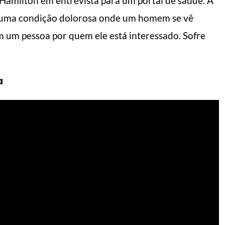
Hamilton em entrevista para um portal de saúde. A
 é uma condição dolorosa onde um homem se vê
 um pessoa por quem ele está interessado. Sofre
a