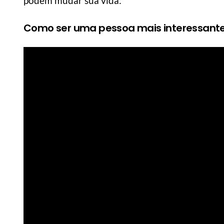
podem mudar sua vida:
Como ser uma pessoa mais interessant
MANUAL DO HOMEM MODERNO
MANUAL