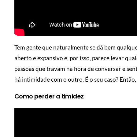
6 dicas de como fazer
Tem gente que naturalmente se dá bem qualquer
om
suas roupas durarem
Como 
aberto e expansivo e, por isso, parece levar qu
mais
mais
pessoas que travam na hora de conversar e se
Manual do Homem Moderno
Manual
há intimidade com o outro. É o seu caso? Então,
Como perder a timidez