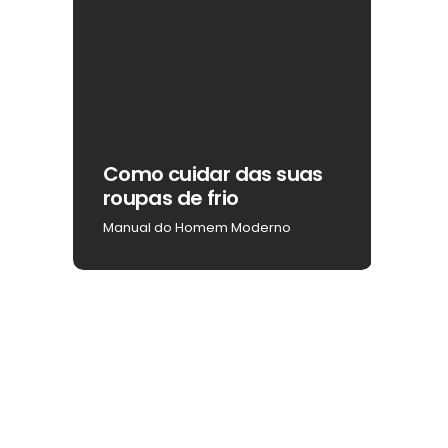
r
Como cuidar das suas
Como 
roupas de frio
na b
Manual do Homem Moderno
Manual