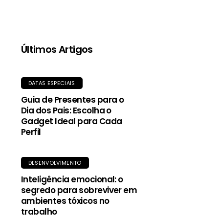
qualidade, proporciona aquecimento mesmo
quando molhada, e o tecido exterior durável
oferece proteção contra garoa e vento.
Últimos Artigos
DATAS ESPECIAIS
Guia de Presentes para o
Dia dos Pais: Escolha o
Gadget Ideal para Cada
Perfil
DESENVOLVIMENTO
Inteligência emocional: o
segredo para sobreviver em
ambientes tóxicos no
trabalho