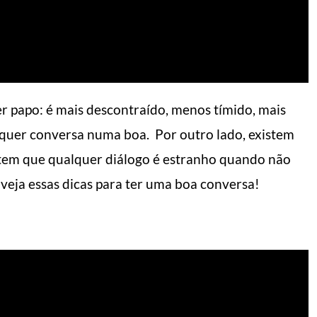
 papo: é mais descontraído, menos tímido, mais
fazer o dia render
5 dicas de como usa
alquer conversa numa boa. Por outro lado, existem
bermuda
ntem que qualquer diálogo é estranho quando não
 do Homem Moderno
Manual do Homem Moderno
 veja essas dicas para ter uma boa conversa!