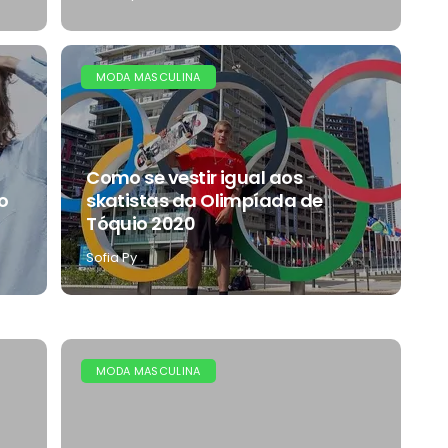
MODA MASCULINA
Como se vestir igual aos
o
skatistas da Olimpíada de
Tóquio 2020
Sofia Py
MODA MASCULINA