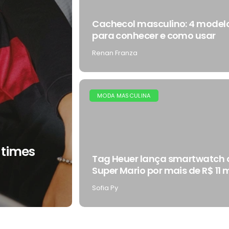
Cachecol masculino: 4 model
para conhecer e como usar
Renan Franza
MODA MASCULINA
 times
Tag Heuer lança smartwatch 
Super Mario por mais de R$ 11 m
Sofia Py