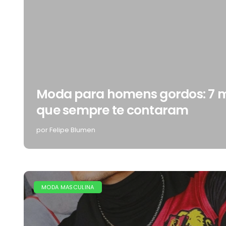
Moda para homens gordos: 7 m
que sempre te contaram
por Felipe Blumen
MODA MASCULINA