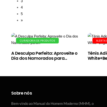
3
4
5
»
CURADORIA DE PRODUTOS
ALERTA
A Desculpa Perfeita: Aproveite o
Tênis Adi
Dia dos Namorados para...
White+Beg
Sobre nós
Bem-vindo ao Manual do Homem Moderno (MHM), o