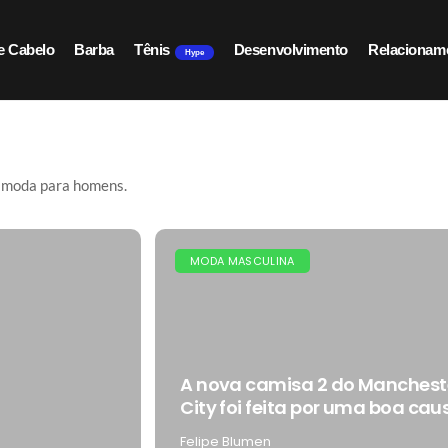
e Cabelo
Barba
Tênis
Desenvolvimento
Relacionam
Hype
e moda para homens.
MODA MASCULINA
A nova camisa 2 do Manchest
City foi feita por uma boa cau
Felipe Blumen