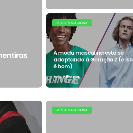
MODA MASCULINA
A moda masculina está se
entiras
adaptando à Geração Z (e iss
é bom)
Felipe Blumen
MODA MASCULINA