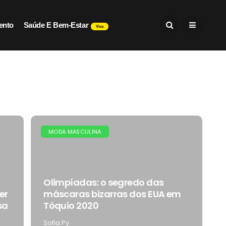
ento
Saúde E Bem-Estar
Viva
MODA MASCULINA
Olimpíadas: o segredo das
er
máscaras bizarras dos EUA em
sa
Tóquio 2020
Sofia Py