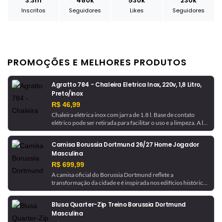
3.3m
480k
530k
230k
Inscritos
Seguidores
Likes
Seguidores
PROMOÇÕES E MELHORES PRODUTOS
Agratto 784 - Chaleira Eletrica Inox, 220v, 1,8 Litro,
Preto/inox
R$ 46,99
Chaleira elétrica inox com jarra de 1.8 l. Base de contato
elétrico pode ser retirada para facilitar o uso e a limpeza. A luz
indicadora avisa quando a chaleira está em funcionamento e
desliga automaticamente ao ferver a água.
Camisa Borussia Dortmund 26/27 Home Jogador
Masculina
R$ 699,99
A camisa oficial do Borussia Dortmund reflete a
transformação da cidade e é inspirada nos edifícios históricos
que ajudaram a moldá-la. Com tecnologia de gerenciamento
de umidade, este é um uniforme pronto para jogo, como o
Blusa Quarter-Zip Treino Borussia Dortmund
usado pela equipe.
Masculina