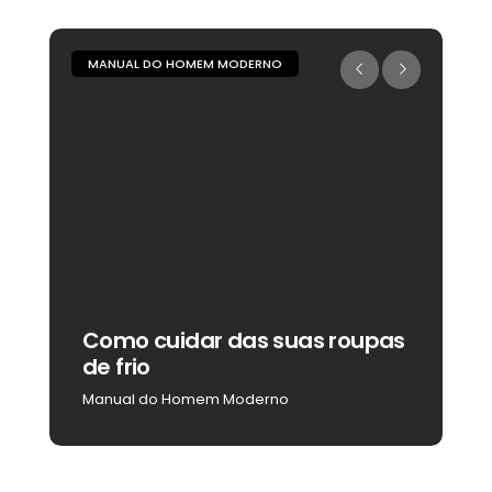
MANUAL DO HOMEM MODERNO
M
Como cuidar das suas roupas
C
de frio
b
Manual do Homem Moderno
M