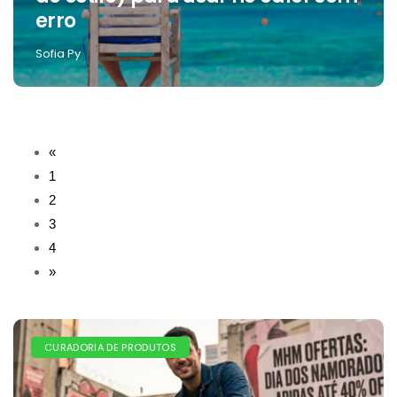
erro
Sofia Py
«
1
2
3
4
»
CURADORIA DE PRODUTOS