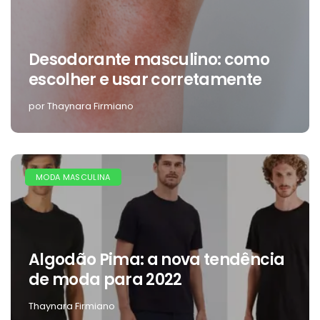
Desodorante masculino: como
escolher e usar corretamente
por Thaynara Firmiano
MODA MASCULINA
Algodão Pima: a nova tendência
de moda para 2022
Thaynara Firmiano