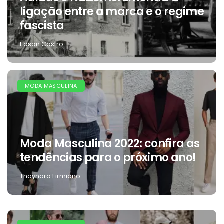
ligação entre a marca e o regime
fascista
Edson Castro
MODA MASCULINA
Moda Masculina 2022: confira as
tendências para o próximo ano!
Thaynara Firmiano