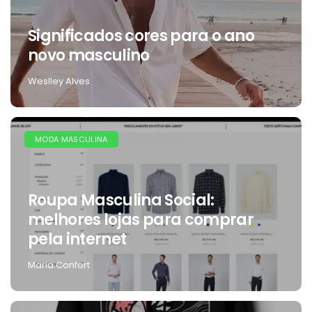
Significados cores para o ano
novo masculino
Weslley Alves
MODA MASCULINA
Roupa Masculina Social:
melhores lojas para comprar
pela internet
Maria Confort