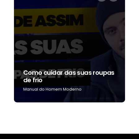
Como cuidar das suas roupas
C
de frio
b
Manual do Homem Moderno
M