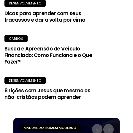
DESENVOLVIMENTO
Dicas para aprender com seus
fracassos e dar a volta por cima
CARROS
Busca e Apreensão de Veículo
Financiado: Como Funciona e o Que
Fazer?
DESENVOLVIMENTO
8 Lições com Jesus que mesmo os
não-cristãos podem aprender
MANUAL DO HOMEM MODERNO
M