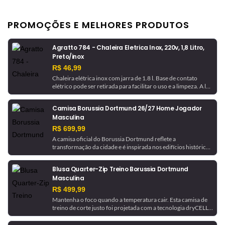
PROMOÇÕES E MELHORES PRODUTOS
Agratto 784 - Chaleira Eletrica Inox, 220v, 1,8 Litro,
Preto/inox
R$ 46,99
Chaleira elétrica inox com jarra de 1.8 l. Base de contato
elétrico pode ser retirada para facilitar o uso e a limpeza. A luz
indicadora avisa quando a chaleira está em funcionamento e
desliga automaticamente ao ferver a água.
Camisa Borussia Dortmund 26/27 Home Jogador
Masculina
R$ 699,99
A camisa oficial do Borussia Dortmund reflete a
transformação da cidade e é inspirada nos edifícios históricos
que ajudaram a moldá-la. Com tecnologia de gerenciamento
de umidade, este é um uniforme pronto para jogo, como o
Blusa Quarter-Zip Treino Borussia Dortmund
usado pela equipe.
Masculina
R$ 499,99
Mantenha o foco quando a temperatura cair. Esta camisa de
treino de corte justo foi projetada com a tecnologia dryCELL,
que absorve a umidade para ajudar a manter você seco. Ela é
finalizada com detalhes do Borussia Dortmund para um