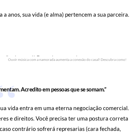
 a anos, sua vida (e alma) pertencem a sua parceira.
Ouvir música com a namorada aumenta a conexão do casal! Descubra como!
ementam. Acredito em pessoas que se somam.”
sua vida entra em uma eterna negociação comercial.
es e direitos. Você precisa ter uma postura correta
caso contrário sofrerá represarias (cara fechada,