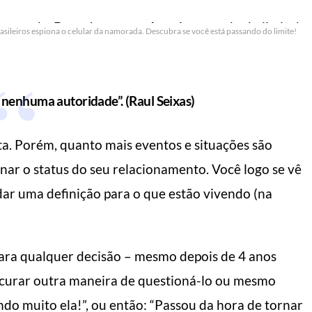
sileiros espiona o celular da namorada. Descubra se você está passando do limite!
 nenhuma autoridade”. (Raul Seixas)
a. Porém, quanto mais eventos e situações são
nar o status do seu relacionamento. Você logo se vê
ar uma definição para o que estão vivendo (na
para qualquer decisão – mesmo depois de 4 anos
L DO HOMEM MODERNO
MANUAL DO HOMEM MODERNO
 procurar outra maneira de questioná-lo ou mesmo
ando muito ela!”, ou então: “Passou da hora de tornar