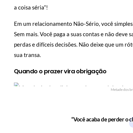
a coisa séria”!
Em um relacionamento Não-Sério, você simplesm
Sem mais. Você paga a suas contas e não deve sa
perdas e difíceis decisões. Não deixe que um ró
6 dicas de como fazer
sua transa.
com
suas roupas durarem
Como
mais
mai
Quando o prazer vira obrigação
Manual do Homem Moderno
Manua
Metade dos bra
“Você acaba de perder o cl