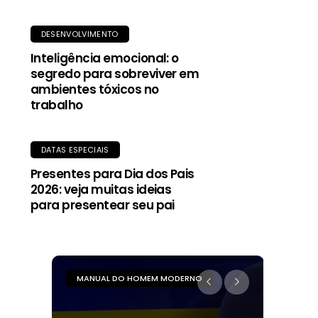
DESENVOLVIMENTO
Inteligência emocional: o
segredo para sobreviver em
ambientes tóxicos no
trabalho
DATAS ESPECIAIS
Presentes para Dia dos Pais
2026: veja muitas ideias
para presentear seu pai
MANUAL DO HOMEM MODERNO
MANUA