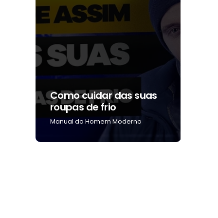
ar
Como cuidar das suas
Como
roupas de frio
na b
Manual do Homem Moderno
Manua