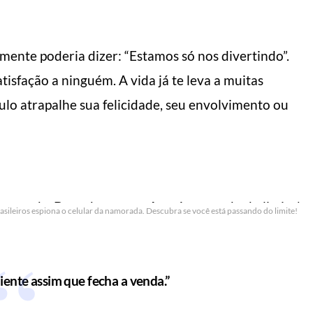
ente poderia dizer: “Estamos só nos divertindo”.
tisfação a ninguém. A vida já te leva a muitas
tulo atrapalhe sua felicidade, seu envolvimento ou
 fazer o dia render
5 dicas de como us
s
bermuda
l do Homem Moderno
Manual do Homem Moderno
sileiros espiona o celular da namorada. Descubra se você está passando do limite!
iente assim que fecha a venda.”