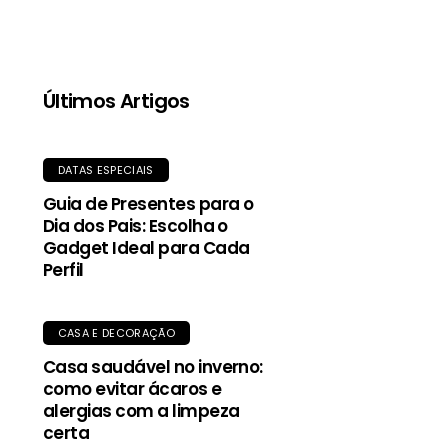
qualidade, proporciona aquecimento mesmo
quando molhada, e o tecido exterior durável
oferece proteção contra garoa e vento.
Últimos Artigos
DATAS ESPECIAIS
Guia de Presentes para o
Dia dos Pais: Escolha o
Gadget Ideal para Cada
Perfil
CASA E DECORAÇÃO
Casa saudável no inverno:
como evitar ácaros e
alergias com a limpeza
certa