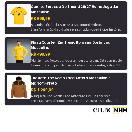
desliga automaticamente ao ferver a água.
Camisa Borussia Dortmund 26/27 Home Jogador
Masculina
R$ 699,99
A camisa oficial do Borussia Dortmund reflete a
transformação da cidade e é inspirada nos edifícios históricos
que ajudaram a moldá-la. Com tecnologia de gerenciamento
de umidade, este é um uniforme pronto para jogo, como o
Blusa Quarter-Zip Treino Borussia Dortmund
usado pela equipe.
Masculina
R$ 499,99
Mantenha o foco quando a temperatura cair. Esta camisa de
treino de corte justo foi projetada com a tecnologia dryCELL,
que absorve a umidade para ajudar a manter você seco. Ela é
finalizada com detalhes do Borussia Dortmund para um
Jaqueta The North Face Antora Masculina -
toque de inspiração futebolística.
Marrom+Preto
R$ 1.299,99
A Jaqueta The North Face Antora Masculina oferece
proteção versátil contra vento e chuva para o seu dia a dia.
Feita com a tecnologia DryVent™ 2.5L em nylon reciclado, ela
é impermeável, respirável e dobrável, podendo ser guardada
no próprio bolso. Uma peça essencial para se manter seco
com estilo e sustentabilidade.