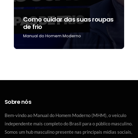
Como cuidar das suas roupas
C
de frio
b
Manual do Homem Moderno
M
Sobre nós
Bem-vindo ao Manual do Homem Moderno (MHM), o veículo
independente mais completo do Brasil para o público masculino.
Somos um hub masculino presente nas principais mídias sociais,