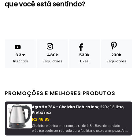
que você está sentindo?
3.3m
480k
530k
230k
Inscritos
Seguidores
Likes
Seguidores
PROMOÇÕES E MELHORES PRODUTOS
Agratto 784 - Chaleira Eletrica Inox, 220v, 1,8 Litro,
Preto/inox
R$ 46,99
Chaleira elétrica inox com jarra de 1.8 l. Base de contato
elétrico pode ser retirada para facilitar o uso e a limpeza. A luz
indicadora avisa quando a chaleira está em funcionamento e