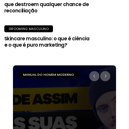
que destroem qualquer chance de
reconciliação
GROOMING MASCULINO
Skincare masculino: o que é ciência
e o que é puro marketing?
MANUAL DO HOMEM MODERNO
M