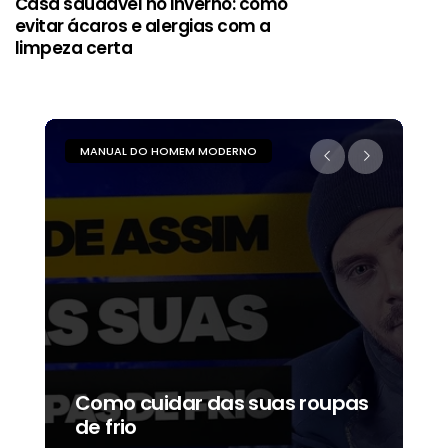
Casa saudável no inverno: como
evitar ácaros e alergias com a
limpeza certa
MANUAL DO HOMEM MODERNO
M
Como cuidar das suas roupas
C
de frio
b