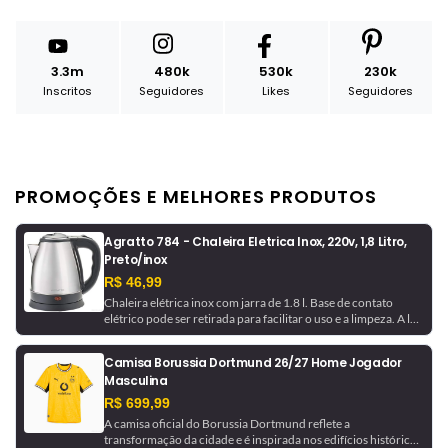
3.3m
480k
530k
230k
Inscritos
Seguidores
Likes
Seguidores
PROMOÇÕES E MELHORES PRODUTOS
Agratto 784 - Chaleira Eletrica Inox, 220v, 1,8 Litro,
Preto/inox
R$ 46,99
Chaleira elétrica inox com jarra de 1.8 l. Base de contato
elétrico pode ser retirada para facilitar o uso e a limpeza. A luz
indicadora avisa quando a chaleira está em funcionamento e
desliga automaticamente ao ferver a água.
Camisa Borussia Dortmund 26/27 Home Jogador
Masculina
R$ 699,99
A camisa oficial do Borussia Dortmund reflete a
transformação da cidade e é inspirada nos edifícios históricos