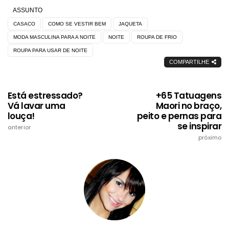
ASSUNTO
CASACO
COMO SE VESTIR BEM
JAQUETA
MODA MASCULINA PARA A NOITE
NOITE
ROUPA DE FRIO
ROUPA PARA USAR DE NOITE
COMPARTILHE
Está estressado?
+65 Tatuagens
Vá lavar uma
Maori no braço,
louça!
peito e pernas para
se inspirar
anterior
próximo