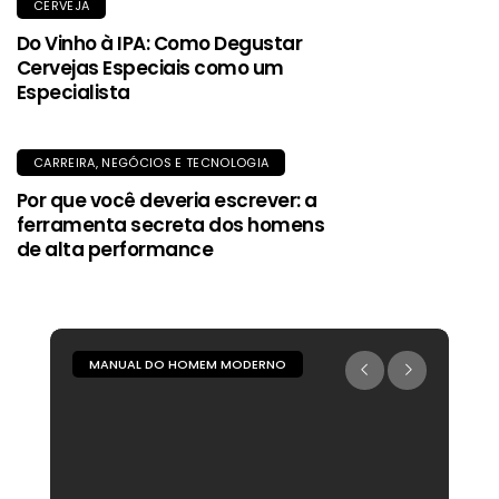
CERVEJA
Do Vinho à IPA: Como Degustar
Cervejas Especiais como um
Especialista
CARREIRA, NEGÓCIOS E TECNOLOGIA
Por que você deveria escrever: a
ferramenta secreta dos homens
de alta performance
MANUAL DO HOMEM MODERNO
M