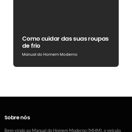
Como cuidar das suas roupas
C
de frio
b
Manual do Homem Moderno
M
Sobre nós
Bem-vindo ao Manual do Homem Moderno (MHM), o veículo