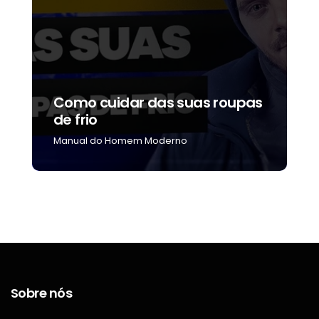
Como cuidar das suas roupas
C
de frio
b
Manual do Homem Moderno
M
Sobre nós