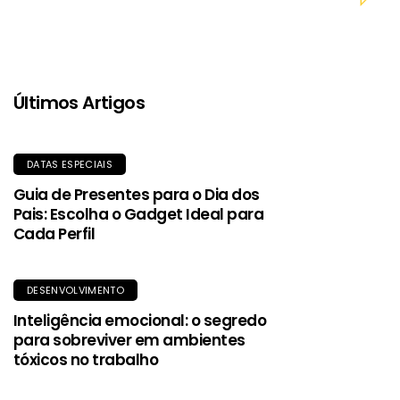
sintético de alta qualidade, proporciona aquecimento mesmo
quando molhada, e o tecido exterior durável oferece
proteção contra garoa e vento.
Últimos Artigos
DATAS ESPECIAIS
Guia de Presentes para o Dia dos
Pais: Escolha o Gadget Ideal para
Cada Perfil
DESENVOLVIMENTO
Inteligência emocional: o segredo
para sobreviver em ambientes
tóxicos no trabalho