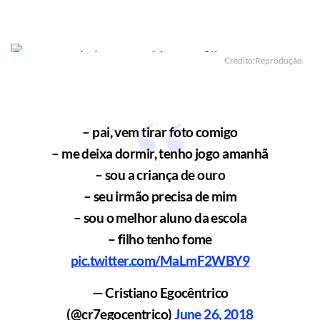
Crédito:Reprodução
– pai, vem tirar foto comigo
– me deixa dormir, tenho jogo amanhã
– sou a criança de ouro
– seu irmão precisa de mim
– sou o melhor aluno da escola
– filho tenho fome
pic.twitter.com/MaLmF2WBY9
— Cristiano Egocêntrico
(@cr7egocentrico)
June 26, 2018