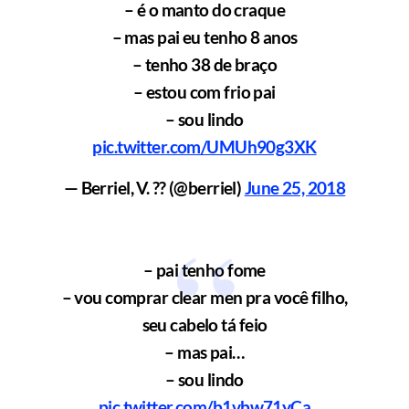
– é o manto do craque
– mas pai eu tenho 8 anos
– tenho 38 de braço
– estou com frio pai
– sou lindo
pic.twitter.com/UMUh90g3XK
— Berriel, V. ?? (@berriel)
June 25, 2018
– pai tenho fome
– vou comprar clear men pra você filho,
seu cabelo tá feio
– mas pai…
– sou lindo
pic.twitter.com/b1vbw71yCa