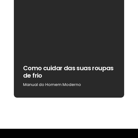
Como cuidar das suas roupas
C
de frio
b
Manual do Homem Moderno
M