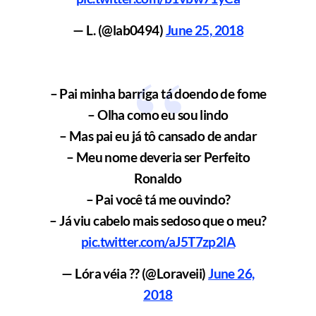
— L. (@lab0494)
June 25, 2018
– Pai minha barriga tá doendo de fome
– Olha como eu sou lindo
– Mas pai eu já tô cansado de andar
– Meu nome deveria ser Perfeito
Ronaldo
– Pai você tá me ouvindo?
– Já viu cabelo mais sedoso que o meu?
pic.twitter.com/aJ5T7zp2lA
— Lóra véia ?? (@Loraveii)
June 26,
2018