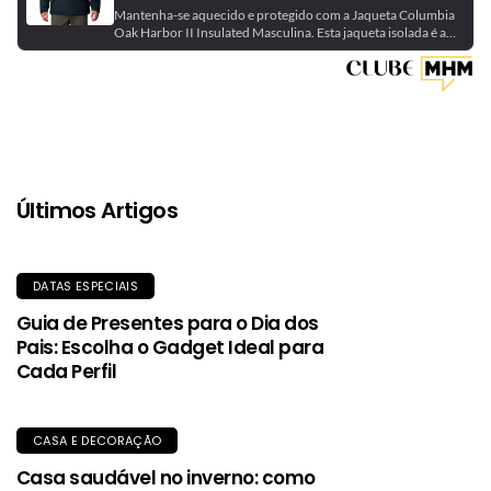
Mantenha-se aquecido e protegido com a Jaqueta Columbia
Oak Harbor II Insulated Masculina. Esta jaqueta isolada é a
escolha perfeita para dias frios e úmidos, oferecendo calor
eficiente e resistência à água. Equipada com isolamento
sintético de alta qualidade, proporciona aquecimento mesmo
quando molhada, e o tecido exterior durável oferece
proteção contra garoa e vento.
Últimos Artigos
DATAS ESPECIAIS
Guia de Presentes para o Dia dos
Pais: Escolha o Gadget Ideal para
Cada Perfil
CASA E DECORAÇÃO
Casa saudável no inverno: como