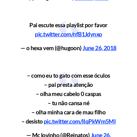
Pai escute essa playlist por favor
pic.twitter.com/nfB1Jdynxo
— o hexa vem (@hugoon)
June 26, 2018
– como eu to gato com esse óculos
– pai presta atenção
– olha meu cabelo 0 caspas
– tu não cansa né
– olha minha cara de mau filho
– desisto
pic.twitter.com/IIqPkWm5MI
— Mc lovinho (@Reinatos)
June 26,