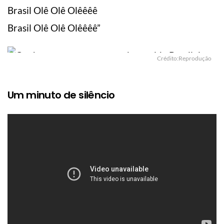
Brasil Olê Olê Olêêêê
Brasil Olê Olê Olêêêê”
Crédito:Reprodução
Um minuto de silêncio