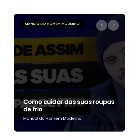
MANUAL DO HOMEM MODERNO
M
Como cuidar das suas roupas
C
de frio
b
Manual do Homem Moderno
M