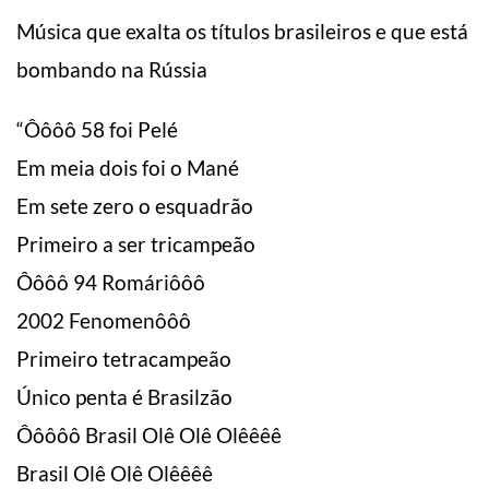
Música que exalta os títulos brasileiros e que está
bombando na Rússia
“Ôôôô 58 foi Pelé
Em meia dois foi o Mané
Em sete zero o esquadrão
Primeiro a ser tricampeão
Ôôôô 94 Romáriôôô
2002 Fenomenôôô
Primeiro tetracampeão
Único penta é Brasilzão
Ôôôôô Brasil Olê Olê Olêêêê
Brasil Olê Olê Olêêêê