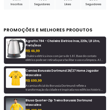
Inscritos
Seguidores
Likes
Seguidores
PROMOÇÕES E MELHORES PRODUTOS
Agratto 784 - Chaleira Eletrica Inox, 220v, 1,8 Litro,
Preto/inox
R$ 46,99
Chaleira elétrica inox com jarra de 1.8 l. Base de contato
elétrico pode ser retirada para facilitar o uso e a limpeza. A luz
indicadora avisa quando a chaleira está em funcionamento e
desliga automaticamente ao ferver a água.
Camisa Borussia Dortmund 26/27 Home Jogador
Masculina
R$ 699,99
A camisa oficial do Borussia Dortmund reflete a
transformação da cidade e é inspirada nos edifícios históricos
que ajudaram a moldá-la. Com tecnologia de gerenciamento
de umidade, este é um uniforme pronto para jogo, como o
Blusa Quarter-Zip Treino Borussia Dortmund
usado pela equipe.
Masculina