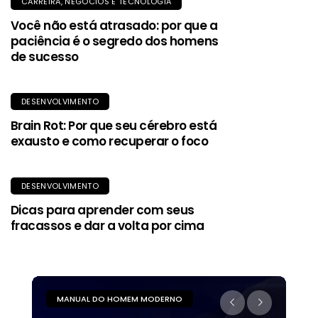
CARREIRA, NEGÓCIOS E TECNOLOGIA
Você não está atrasado: por que a
paciência é o segredo dos homens
de sucesso
DESENVOLVIMENTO
Brain Rot: Por que seu cérebro está
exausto e como recuperar o foco
DESENVOLVIMENTO
Dicas para aprender com seus
fracassos e dar a volta por cima
MANUAL DO HOMEM MODERNO
M