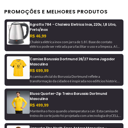
PROMOÇÕES E MELHORES PRODUTOS
Agratto 784 - Chaleira Eletrica Inox, 220v, 1,8 Litro,
Preto/inox
R$ 46,99
Chaleira elétrica inox com jarra de 1.8 l. Base de contato
elétrico pode ser retirada para facilitar o uso e a limpeza. A luz
indicadora avisa quando a chaleira está em funcionamento e
desliga automaticamente ao ferver a água.
Camisa Borussia Dortmund 26/27 Home Jogador
Masculina
R$ 699,99
A camisa oficial do Borussia Dortmund reflete a
transformação da cidade e é inspirada nos edifícios históricos
que ajudaram a moldá-la. Com tecnologia de gerenciamento
de umidade, este é um uniforme pronto para jogo, como o
Blusa Quarter-Zip Treino Borussia Dortmund
usado pela equipe.
Masculina
R$ 499,99
Mantenha o foco quando a temperatura cair. Esta camisa de
treino de corte justo foi projetada com a tecnologia dryCELL,
que absorve a umidade para ajudar a manter você seco. Ela é
finalizada com detalhes do Borussia Dortmund para um