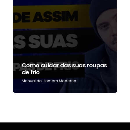
Como cuidar das suas roupas
C
de frio
b
Manual do Homem Moderno
M