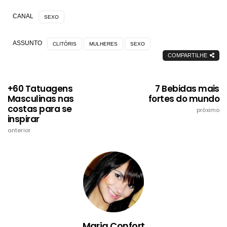
CANAL
SEXO
ASSUNTO
CLITÓRIS
MULHERES
SEXO
COMPARTILHE
+60 Tatuagens
7 Bebidas mais
Masculinas nas
fortes do mundo
costas para se
próximo
inspirar
anterior
Maria Confort