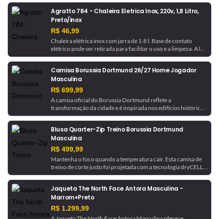
Agratto 784 - Chaleira Eletrica Inox, 220v, 1,8 Litro,
Preto/inox
R$ 46,99
Chaleira elétrica inox com jarra de 1.8 l. Base de contato
elétrico pode ser retirada para facilitar o uso e a limpeza. A luz
indicadora avisa quando a chaleira está em funcionamento e
desliga automaticamente ao ferver a água.
Camisa Borussia Dortmund 26/27 Home Jogador
Masculina
R$ 699,99
A camisa oficial do Borussia Dortmund reflete a
transformação da cidade e é inspirada nos edifícios históricos
que ajudaram a moldá-la. Com tecnologia de gerenciamento
de umidade, este é um uniforme pronto para jogo, como o
Blusa Quarter-Zip Treino Borussia Dortmund
usado pela equipe.
Masculina
R$ 499,99
Mantenha o foco quando a temperatura cair. Esta camisa de
treino de corte justo foi projetada com a tecnologia dryCELL,
que absorve a umidade para ajudar a manter você seco. Ela é
finalizada com detalhes do Borussia Dortmund para um
Jaqueta The North Face Antora Masculina -
toque de inspiração futebolística.
Marrom+Preto
R$ 1.299,99
A Jaqueta The North Face Antora Masculina oferece