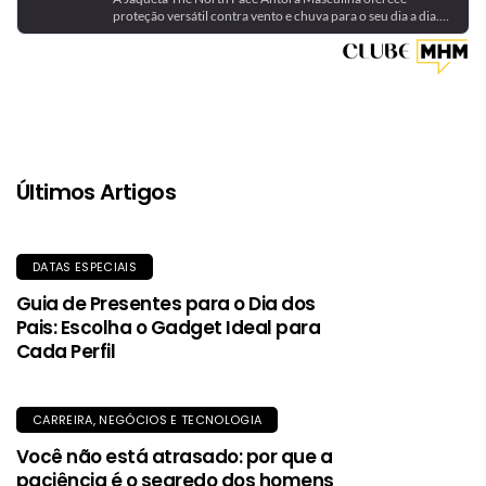
proteção versátil contra vento e chuva para o seu dia a dia.
Feita com a tecnologia DryVent™ 2.5L em nylon reciclado, ela
é impermeável, respirável e dobrável, podendo ser guardada
no próprio bolso. Uma peça essencial para se manter seco
com estilo e sustentabilidade.
Últimos Artigos
DATAS ESPECIAIS
Guia de Presentes para o Dia dos
Pais: Escolha o Gadget Ideal para
Cada Perfil
CARREIRA, NEGÓCIOS E TECNOLOGIA
Você não está atrasado: por que a
paciência é o segredo dos homens