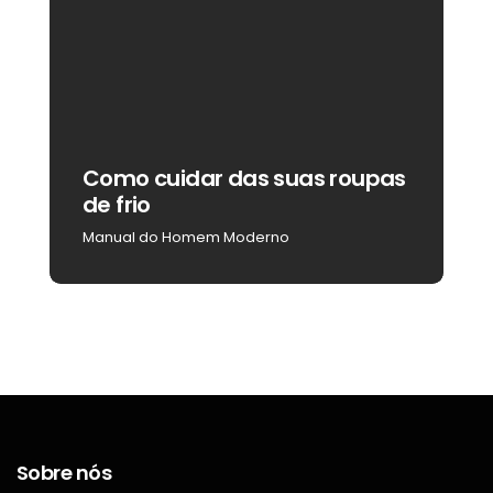
Como cuidar das suas roupas
C
de frio
b
Manual do Homem Moderno
M
Sobre nós