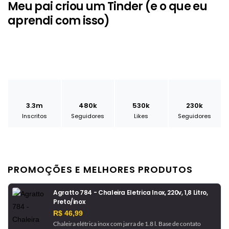
Meu pai criou um Tinder (e o que eu
aprendi com isso)
3.3m
480k
530k
230k
Inscritos
Seguidores
Likes
Seguidores
PROMOÇÕES E MELHORES PRODUTOS
Agratto 784 - Chaleira Eletrica Inox, 220v, 1,8 Litro,
Preto/inox
R$ 46,99
Chaleira elétrica inox com jarra de 1.8 l. Base de contato