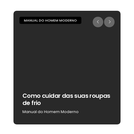
MANUAL DO HOMEM MODERNO
M
Como cuidar das suas roupas
C
de frio
b
Manual do Homem Moderno
M