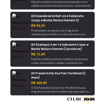
Ritual completo de barba e perfumação com a
sofisticação de Essencial Exclusivo, incluindo deo
parfum que dura até 10 horas, desodorante
corporal e creme multifuncional.
Kit Desodorante Roll-on e Sabonete
Corpo e Barba Natura Homem (2
produtos)
R$ 54,24
Praticidade e proteção com fragrância
amadeirada aromática. Inclui sabonete com
fórmula multifuncional para usar no corpo e
barba, e desodorante roll-on com alta proteção
Kit Shampoo 2 em 1 e Sabonete Corpo e
por até 72 horas.
Barba Natura Homem (2 produtos)
R$ 71,04
Este kit contém produtos multifuncionais para
cuidar da sua pele e cabelos, incluindo um
sabonete de fórmula multifuncional e um
shampoo que promove refrescância e cuidado.
Kit Presente Dia Dos Pais The Blend (2
itens)
R$ 369,90
O Kit Presente Dia Dos Pais The Blend é uma
fragrância masculina amadeirada especiada com
uma fixação duradoura de mais de 10 horas,
incluindo o Eau de Parfum e um Shower Gel.
Perfeito para presentear no Dia dos Pais.