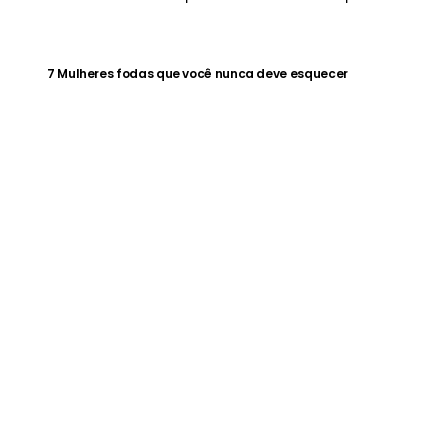
7 Mulheres fodas que você nunca deve esquecer
MANUAL DO HOMEM MODERNO
MANUA