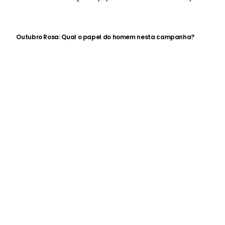
Outubro Rosa: Qual o papel do homem nesta campanha?
L DO HOMEM MODERNO
MANUAL DO HOMEM MODERNO