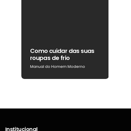
ar
Como cuidar das suas
Como
roupas de frio
na b
Manual do Homem Moderno
Manua
Institucional