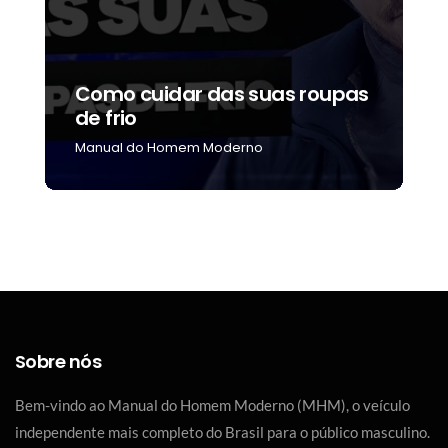
Como cuidar das suas roupas
C
de frio
b
Manual do Homem Moderno
M
Sobre nós
Bem-vindo ao Manual do Homem Moderno (MHM), o veículo
independente mais completo do Brasil para o público masculino.