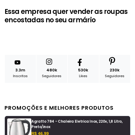
Essa empresa quer vender as roupas
encostadas no seu armário
3.3m
480k
530k
230k
Inscritos
Seguidores
Likes
Seguidores
PROMOÇÕES E MELHORES PRODUTOS
Agratto 784 - Chaleira Eletrica Inox, 220v, 1,8 Litro,
Preto/inox
R$ 46,99