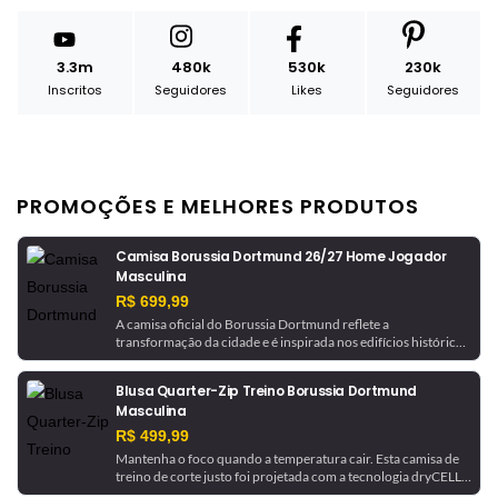
3.3m
480k
530k
230k
Inscritos
Seguidores
Likes
Seguidores
PROMOÇÕES E MELHORES PRODUTOS
Camisa Borussia Dortmund 26/27 Home Jogador
Masculina
R$ 699,99
A camisa oficial do Borussia Dortmund reflete a
transformação da cidade e é inspirada nos edifícios históricos
que ajudaram a moldá-la. Com tecnologia de gerenciamento
de umidade, este é um uniforme pronto para jogo, como o
Blusa Quarter-Zip Treino Borussia Dortmund
usado pela equipe.
Masculina
R$ 499,99
Mantenha o foco quando a temperatura cair. Esta camisa de
treino de corte justo foi projetada com a tecnologia dryCELL,
que absorve a umidade para ajudar a manter você seco. Ela é