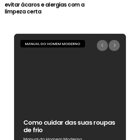
evitar ácaros e alergias com a
limpeza certa
MANUAL DO HOMEM MODERNO
M
Como cuidar das suas roupas
C
de frio
b
Manual do Homem Moderno
M