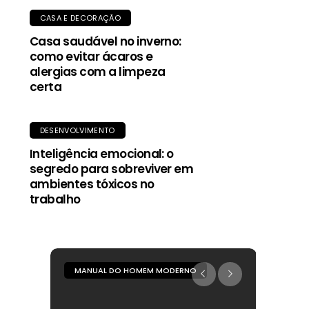
CASA E DECORAÇÃO
Casa saudável no inverno:
como evitar ácaros e
alergias com a limpeza
certa
DESENVOLVIMENTO
Inteligência emocional: o
segredo para sobreviver em
ambientes tóxicos no
trabalho
MANUAL DO HOMEM MODERNO
MANUA