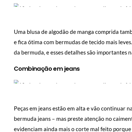
Uma blusa de algodão de manga comprida tamb
e fica ótima com bermudas de tecido mais leves.
6 dicas de como fazer
da bermuda, e esses detalhes são importantes n
com
suas roupas durarem
Como
mais
mai
Combinação em jeans
Manual do Homem Moderno
Manua
Peças em jeans estão em alta e vão continuar
bermuda jeans – mas preste atenção no caiment
evidenciam ainda mais o corte mal feito porqu