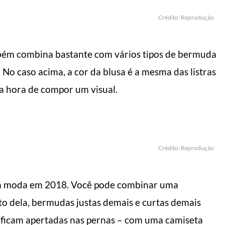
Crédito: Reprodução
ém combina bastante com vários tipos de bermuda
 No caso acima, a cor da blusa é a mesma das listras
a hora de compor um visual.
 fazer o dia render
5 dicas de como us
s
bermuda
l do Homem Moderno
Manual do Homem Moderno
Crédito: Reprodução
 na moda em 2018. Você pode combinar uma
o dela, bermudas justas demais e curtas demais
e ficam apertadas nas pernas – com uma camiseta