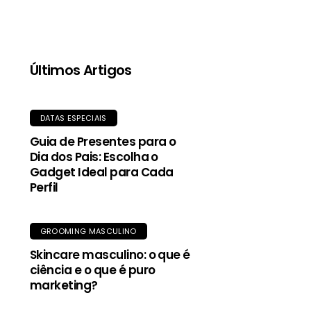
qualidade, proporciona aquecimento mesmo
quando molhada, e o tecido exterior durável
oferece proteção contra garoa e vento.
Últimos Artigos
DATAS ESPECIAIS
Guia de Presentes para o
Dia dos Pais: Escolha o
Gadget Ideal para Cada
Perfil
GROOMING MASCULINO
Skincare masculino: o que é
ciência e o que é puro
marketing?