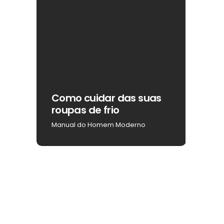
ar
Como cuidar das suas
Como
roupas de frio
na b
Manual do Homem Moderno
Manua