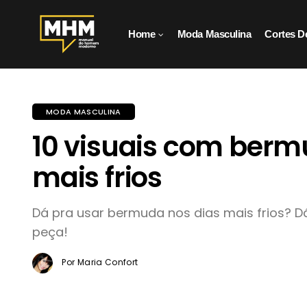
Home
Moda Masculina
Cortes D
MODA MASCULINA
10 visuais com berm
mais frios
Dá pra usar bermuda nos dias mais frios? 
peça!
Por Maria Confort