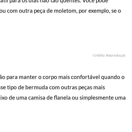
átil para os dias não tão quentes. Você pode
ou com outra peça de moletom, por exemplo, se o
Crédito: Reprodução
 para manter o corpo mais confortável quando o
esse tipo de bermuda com outras peças mais
ixo de uma camisa de flanela ou simplesmente uma
L DO HOMEM MODERNO
MANUAL DO HOMEM MODERNO