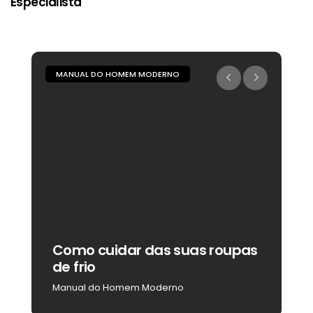
Especialista
MANUAL DO HOMEM MODERNO
M
Como cuidar das suas roupas
C
de frio
b
Manual do Homem Moderno
M