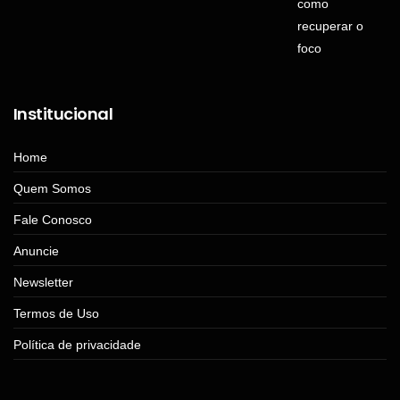
Institucional
Home
Quem Somos
Fale Conosco
Anuncie
Newsletter
Termos de Uso
Política de privacidade