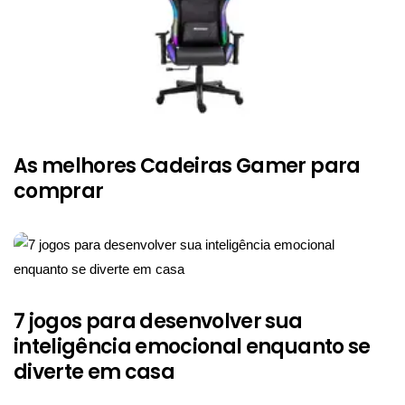
As melhores Cadeiras Gamer para
comprar
7 jogos para desenvolver sua
inteligência emocional enquanto se
diverte em casa