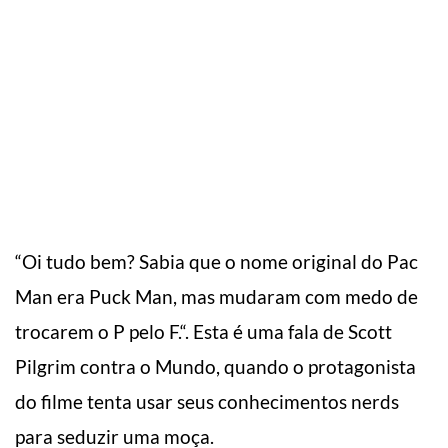
“Oi tudo bem? Sabia que o nome original do Pac
Man era Puck Man, mas mudaram com medo de
trocarem o P pelo F.“. Esta é uma fala de Scott
Pilgrim contra o Mundo, quando o protagonista
do filme tenta usar seus conhecimentos nerds
para seduzir uma moça.