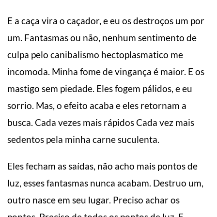
E a caça vira o caçador, e eu os destroços um por
um. Fantasmas ou não, nenhum sentimento de
culpa pelo canibalismo hectoplasmatico me
incomoda. Minha fome de vingança é maior. E os
mastigo sem piedade. Eles fogem pálidos, e eu
sorrio. Mas, o efeito acaba e eles retornam a
busca. Cada vezes mais rápidos Cada vez mais
sedentos pela minha carne suculenta.
Eles fecham as saídas, não acho mais pontos de
luz, esses fantasmas nunca acabam. Destruo um,
outro nasce em seu lugar. Preciso achar os
pontos. Preciso de todos os pontos de luz. E