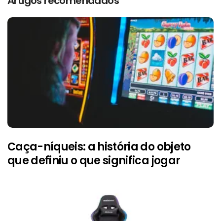
Artigos recomendados
Caça-níqueis: a história do objeto
que definiu o que significa jogar