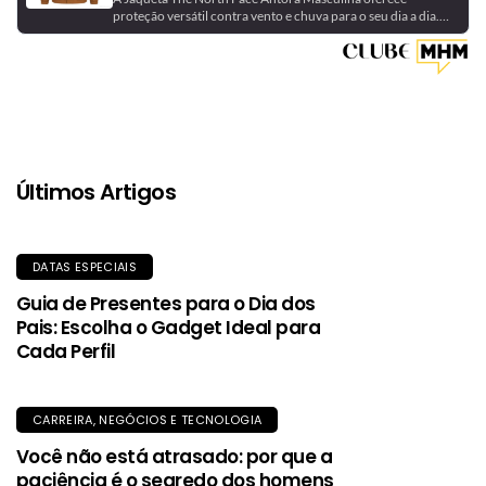
proteção versátil contra vento e chuva para o seu dia a dia.
Feita com a tecnologia DryVent™ 2.5L em nylon reciclado, ela
é impermeável, respirável e dobrável, podendo ser guardada
no próprio bolso. Uma peça essencial para se manter seco
com estilo e sustentabilidade.
Últimos Artigos
DATAS ESPECIAIS
Guia de Presentes para o Dia dos
Pais: Escolha o Gadget Ideal para
Cada Perfil
CARREIRA, NEGÓCIOS E TECNOLOGIA
Você não está atrasado: por que a
paciência é o segredo dos homens