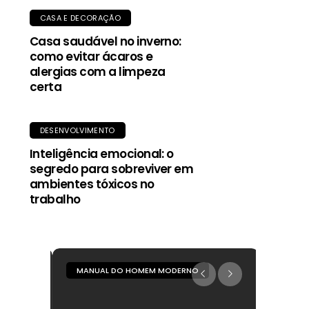
CASA E DECORAÇÃO
Casa saudável no inverno:
como evitar ácaros e
alergias com a limpeza
certa
DESENVOLVIMENTO
Inteligência emocional: o
segredo para sobreviver em
ambientes tóxicos no
trabalho
MANUAL DO HOMEM MODERNO
MANUA