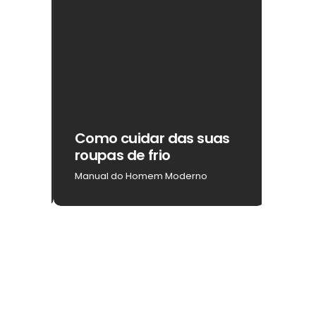
ar
Como cuidar das suas
Como
roupas de frio
na b
Manual do Homem Moderno
Manua