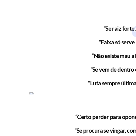
“Se raiz forte
“Faixa só serve
“Não existe mau a
“Se vem de dentro 
“Luta sempre últim
“Certo perder para opon
“Se procura se vingar, c