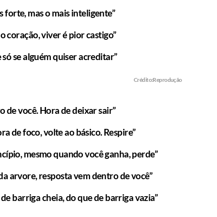
forte, mas o mais inteligente”
 coração, viver é pior castigo”
 só se alguém quiser acreditar”
Crédito:Reprodução
o de você. Hora de deixar sair”
ra de foco, volte ao básico. Respire”
ncípio, mesmo quando você ganha, perde”
da arvore, resposta vem dentro de você”
L DO HOMEM MODERNO
MANUAL DO HOMEM MODERNO
de barriga cheia, do que de barriga vazia”