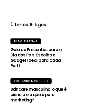
qualidade, proporciona aquecimento mesmo
quando molhada, e o tecido exterior durável
oferece proteção contra garoa e vento.
Últimos Artigos
DATAS ESPECIAIS
Guia de Presentes para o
Dia dos Pais: Escolha o
Gadget Ideal para Cada
Perfil
GROOMING MASCULINO
Skincare masculino: o que é
ciência e o que é puro
marketing?