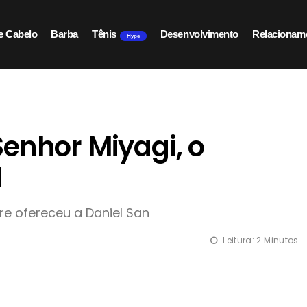
e Cabelo
Barba
Tênis
Desenvolvimento
Relacionam
Hype
enhor Miyagi, o
d
re ofereceu a Daniel San
Leitura: 2 Minutos