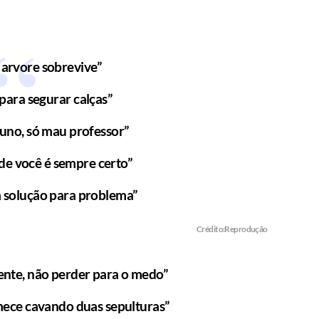
, arvore sobrevive”
 para segurar calças”
luno, só mau professor”
de você é sempre certo”
a solução para problema”
Crédito:Reprodução
ente, não perder para o medo”
omece cavando duas sepulturas”