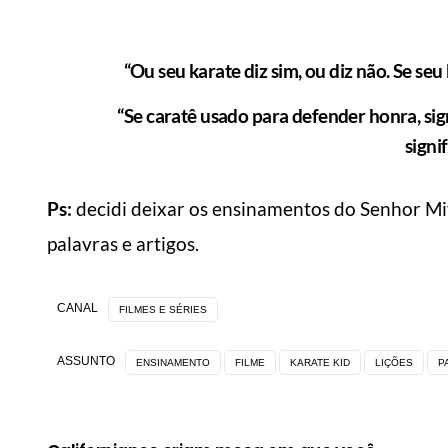
“Ou seu karate diz sim, ou diz não. Se s
“Se caratê usado para defender honra, sig
signi
6 dicas de como fazer
com
suas roupas durarem
Como
Ps:
decidi deixar os ensinamentos do Senhor Miy
mais
mai
palavras e artigos.
Manual do Homem Moderno
Manua
CANAL
FILMES E SÉRIES
ASSUNTO
ENSINAMENTO
FILME
KARATE KID
LIÇÕES
P