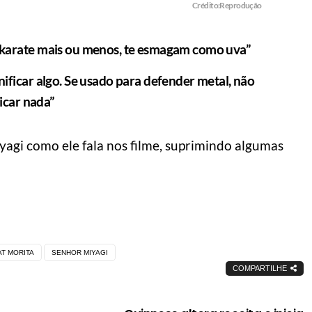
Crédito:Reprodução
eu karate mais ou menos, te esmagam como uva”
nificar algo. Se usado para defender metal, não
ficar nada”
 fazer o dia render
5 dicas de como us
agi como ele fala nos filme, suprimindo algumas
s
bermuda
l do Homem Moderno
Manual do Homem Moderno
AT MORITA
SENHOR MIYAGI
COMPARTILHE