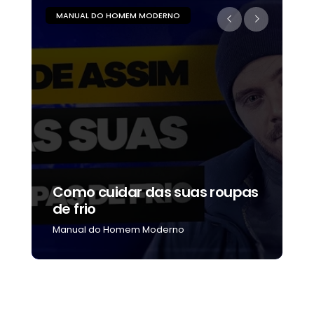
MANUAL DO HOMEM MODERNO
M
Como cuidar das suas roupas
C
de frio
b
Manual do Homem Moderno
M