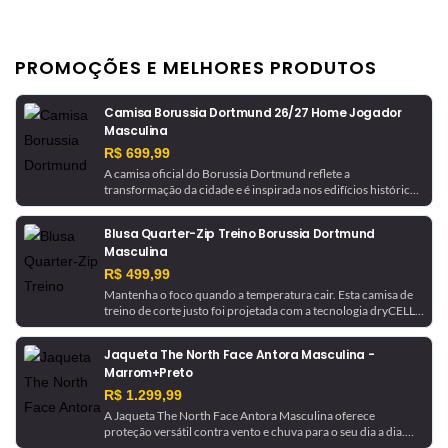
PROMOÇÕES E MELHORES PRODUTOS
Camisa Borussia Dortmund 26/27 Home Jogador
Masculina
R$ 699,99
A camisa oficial do Borussia Dortmund reflete a
transformação da cidade e é inspirada nos edifícios históricos
que ajudaram a moldá-la. Com tecnologia de gerenciamento
de umidade, este é um uniforme pronto para jogo, como o
Blusa Quarter-Zip Treino Borussia Dortmund
usado pela equipe.
Masculina
R$ 499,99
Mantenha o foco quando a temperatura cair. Esta camisa de
treino de corte justo foi projetada com a tecnologia dryCELL,
que absorve a umidade para ajudar a manter você seco. Ela é
finalizada com detalhes do Borussia Dortmund para um
Jaqueta The North Face Antora Masculina -
toque de inspiração futebolística.
Marrom+Preto
R$ 1.299,99
A Jaqueta The North Face Antora Masculina oferece
proteção versátil contra vento e chuva para o seu dia a dia.
Feita com a tecnologia DryVent™ 2.5L em nylon reciclado, ela