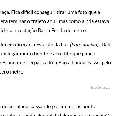
aça. Fica difícil conseguir tirar uma foto que a
 era teminar o trajeto aqui, mas como ainda estava
icicleta na estação Barra Funda de metro.
 fui em direção a Estação da Luz
(Foto abaixo)
. Dali,
s, um lugar muito bonito e acredito que pouco
io Branco, cortei para a Rua Barra Funda, passei pelo
ei o metro.
Estação da Luz
s de pedalada, passando por inúmeros pontos
e conhecer. Pelo aluguel da bike gastei apenas R$2,