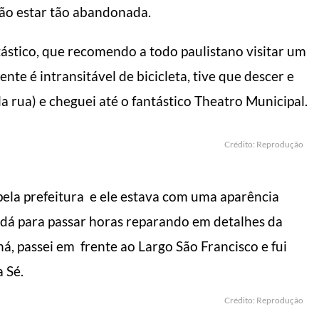
ião estar tão abandonada.
ástico, que recomendo a todo paulistano visitar um
nte é intransitável de bicicleta, tive que descer e
 rua) e cheguei até o fantástico Theatro Municipal.
 fazer o dia render
5 dicas de como us
s
bermuda
Crédito: Reprodução
l do Homem Moderno
Manual do Homem Moderno
pela prefeitura e ele estava com uma aparência
e dá para passar horas reparando em detalhes da
chá, passei em frente ao Largo São Francisco e fui
 Sé.
Crédito: Reprodução