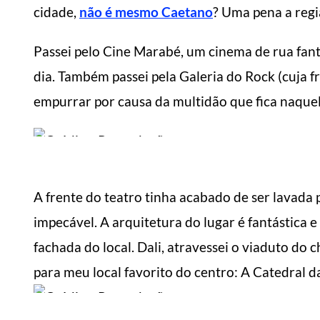
cidade,
não é mesmo Caetano
? Uma pena a reg
Passei pelo Cine Marabé, um cinema de rua fant
dia. Também passei pela Galeria do Rock (cuja fre
6 dicas de como fazer
empurrar por causa da multidão que fica naquela
com
suas roupas durarem
Como
mais
mai
Manual do Homem Moderno
Manua
A frente do teatro tinha acabado de ser lavada 
impecável. A arquitetura do lugar é fantástica 
fachada do local. Dali, atravessei o viaduto do 
para meu local favorito do centro: A Catedral da