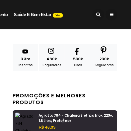
ento
Saúde E Bem-Estar
Viva
3.3m
480k
530k
230k
Inscritos
Seguidores
Likes
Seguidores
PROMOÇÕES E MELHORES
PRODUTOS
Agratto 784 - Chaleira Eletrica Inox, 220v,
1,8 Litro, Preto/inox
R$ 46,99