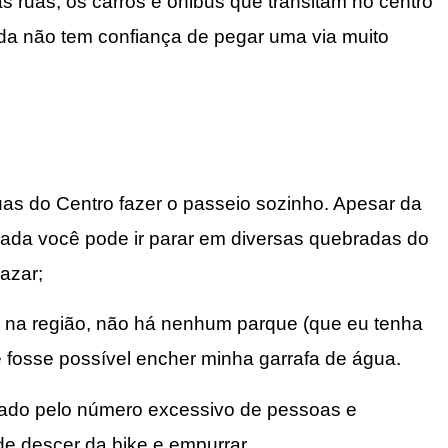
as ruas, os carros e ônibus que transitam no centro
a não tem confiança de pegar uma via muito
s do Centro fazer o passeio sozinho. Apesar da
rrada você pode ir parar em diversas quebradas do
azar;
es na região, não há nenhum parque (que eu tenha
fosse possível encher minha garrafa de água.
ado pelo número excessivo de pessoas e
de descer da bike e empurrar.