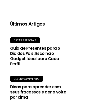
guardada no próprio bolso. Uma peça essencial
para se manter seco com estilo e sustentabilidade.
Últimos Artigos
DATAS ESPECIAIS
Guia de Presentes para o
Dia dos Pais: Escolha o
Gadget Ideal para Cada
Perfil
DESENVOLVIMENTO
Dicas para aprender com
seus fracassos e dar a volta
por cima