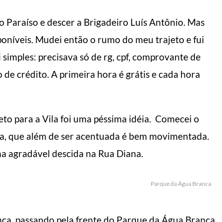
ão Paraíso e descer a Brigadeiro Luís Antônio. Mas
poníveis. Mudei então o rumo do meu trajeto e fui
i simples: precisava só de rg, cpf, comprovante de
 de crédito. A primeira hora é grátis e cada hora
eto para a Vila foi uma péssima idéia. Comecei o
a, que além de ser acentuada é bem movimentada.
a agradável descida na Rua Diana.
Parque da Água Branca
anca, passando pela frente do Parque da Água Branca