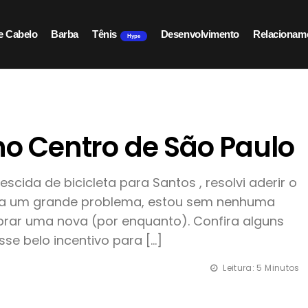
e Cabelo
Barba
Tênis
Desenvolvimento
Relacionam
Hype
 no Centro de São Paulo
scida de bicicleta para Santos , resolvi aderir o
ha um grande problema, estou sem nenhuma
prar uma nova (por enquanto). Confira alguns
se belo incentivo para […]
Leitura: 5 Minutos