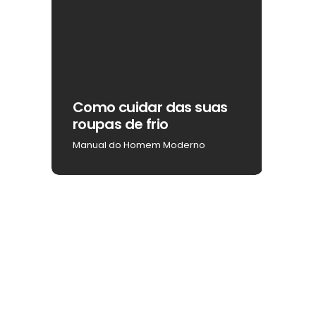
ar
Como cuidar das suas
Como
roupas de frio
na b
Manual do Homem Moderno
Manua