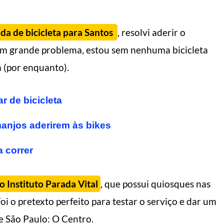
ida de bicicleta para Santos
, resolvi aderir o
m grande problema, estou sem nenhuma bicicleta
 (por enquanto).
r de bicicleta
manjos aderirem às bikes
a correr
o Instituto Parada Vital
, que possui quiosques nas
i o pretexto perfeito para testar o serviço e dar um
e São Paulo: O Centro.