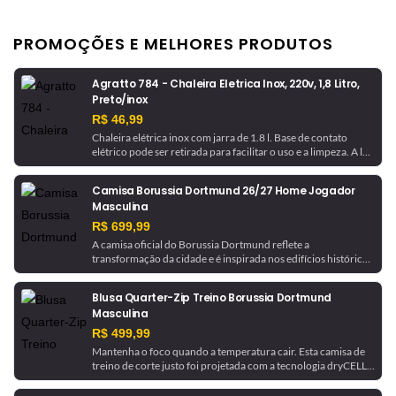
PROMOÇÕES E MELHORES PRODUTOS
Agratto 784 - Chaleira Eletrica Inox, 220v, 1,8 Litro,
Preto/inox
R$ 46,99
Chaleira elétrica inox com jarra de 1.8 l. Base de contato
elétrico pode ser retirada para facilitar o uso e a limpeza. A luz
indicadora avisa quando a chaleira está em funcionamento e
desliga automaticamente ao ferver a água.
Camisa Borussia Dortmund 26/27 Home Jogador
Masculina
R$ 699,99
A camisa oficial do Borussia Dortmund reflete a
transformação da cidade e é inspirada nos edifícios históricos
que ajudaram a moldá-la. Com tecnologia de gerenciamento
de umidade, este é um uniforme pronto para jogo, como o
Blusa Quarter-Zip Treino Borussia Dortmund
usado pela equipe.
Masculina
R$ 499,99
Mantenha o foco quando a temperatura cair. Esta camisa de
treino de corte justo foi projetada com a tecnologia dryCELL,
que absorve a umidade para ajudar a manter você seco. Ela é
finalizada com detalhes do Borussia Dortmund para um