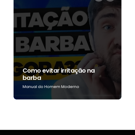
s
Como evitar irritação na
5
barba
p
Manual do Homem Moderno
M