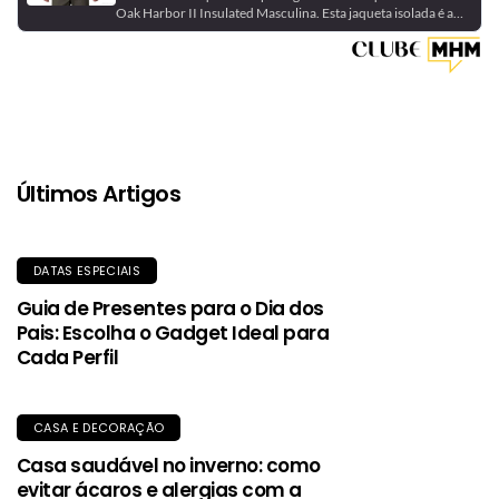
Oak Harbor II Insulated Masculina. Esta jaqueta isolada é a
escolha perfeita para dias frios e úmidos, oferecendo calor
eficiente e resistência à água. Equipada com isolamento
sintético de alta qualidade, proporciona aquecimento mesmo
quando molhada, e o tecido exterior durável oferece
proteção contra garoa e vento.
Últimos Artigos
DATAS ESPECIAIS
Guia de Presentes para o Dia dos
Pais: Escolha o Gadget Ideal para
Cada Perfil
CASA E DECORAÇÃO
Casa saudável no inverno: como
evitar ácaros e alergias com a