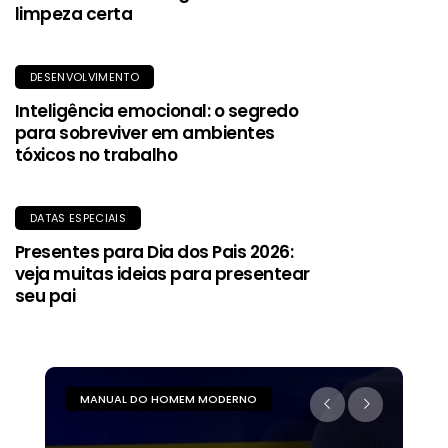
limpeza certa
DESENVOLVIMENTO
Inteligência emocional: o segredo
para sobreviver em ambientes
tóxicos no trabalho
DATAS ESPECIAIS
Presentes para Dia dos Pais 2026:
veja muitas ideias para presentear
seu pai
MANUAL DO HOMEM MODERNO
M