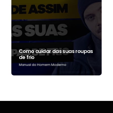
Como cuidar das suas roupas
C
de frio
b
Manual do Homem Moderno
M