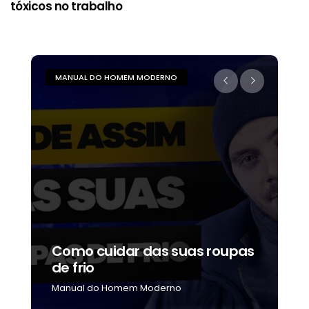
tóxicos no trabalho
MANUAL DO HOMEM MODERNO
M
Como cuidar das suas roupas
C
de frio
b
Manual do Homem Moderno
M