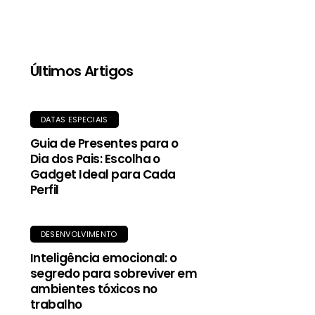
qualidade, proporciona aquecimento mesmo
quando molhada, e o tecido exterior durável
oferece proteção contra garoa e vento.
Últimos Artigos
DATAS ESPECIAIS
Guia de Presentes para o
Dia dos Pais: Escolha o
Gadget Ideal para Cada
Perfil
DESENVOLVIMENTO
Inteligência emocional: o
segredo para sobreviver em
ambientes tóxicos no
trabalho