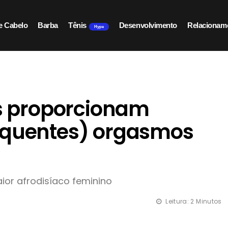
e Cabelo
Barba
Tênis
Desenvolvimento
Relacionam
Hype
 proporcionam
equentes) orgasmos
or afrodisíaco feminino
Leitura: 2 Minutos