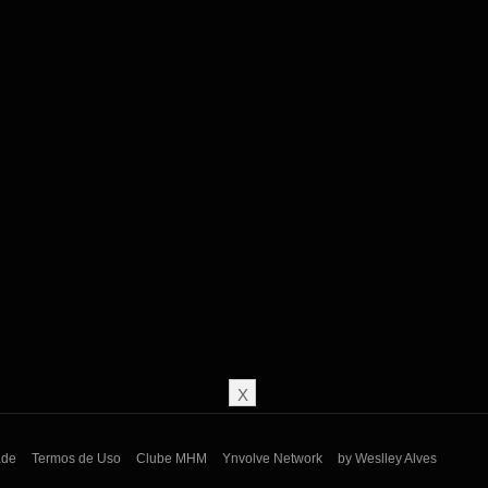
Manual do Homem Moderno
X
Manual do Homem Moderno
ade
Termos de Uso
Clube MHM
Ynvolve Network
by Weslley Alves