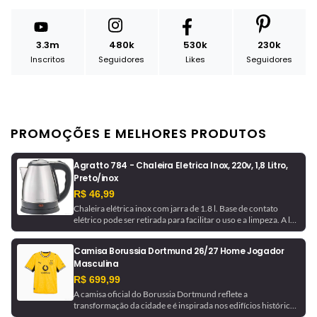
3.3m
480k
530k
230k
Inscritos
Seguidores
Likes
Seguidores
PROMOÇÕES E MELHORES PRODUTOS
Agratto 784 - Chaleira Eletrica Inox, 220v, 1,8 Litro,
Preto/inox
R$ 46,99
Chaleira elétrica inox com jarra de 1.8 l. Base de contato
elétrico pode ser retirada para facilitar o uso e a limpeza. A luz
indicadora avisa quando a chaleira está em funcionamento e
desliga automaticamente ao ferver a água.
Camisa Borussia Dortmund 26/27 Home Jogador
Masculina
R$ 699,99
A camisa oficial do Borussia Dortmund reflete a
transformação da cidade e é inspirada nos edifícios históricos
que ajudaram a moldá-la. Com tecnologia de gerenciamento