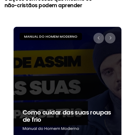
não-cristãos podem aprender
MANUAL DO HOMEM MODERNO
M
Como cuidar das suas roupas
C
de frio
b
Manual do Homem Moderno
M