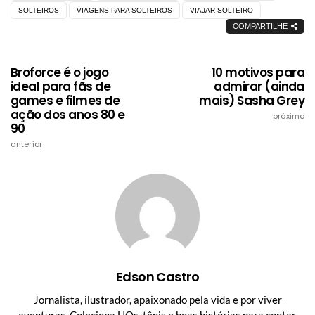
SOLTEIROS
VIAGENS PARA SOLTEIROS
VIAJAR SOLTEIRO
COMPARTILHE
Broforce é o jogo
10 motivos para
ideal para fãs de
admirar (ainda
games e filmes de
mais) Sasha Grey
ação dos anos 80 e
próximo
90
anterior
Edson Castro
Jornalista, ilustrador, apaixonado pela vida e por viver
aventuras. Coleciona HQs, tênis e boas histórias para contar.