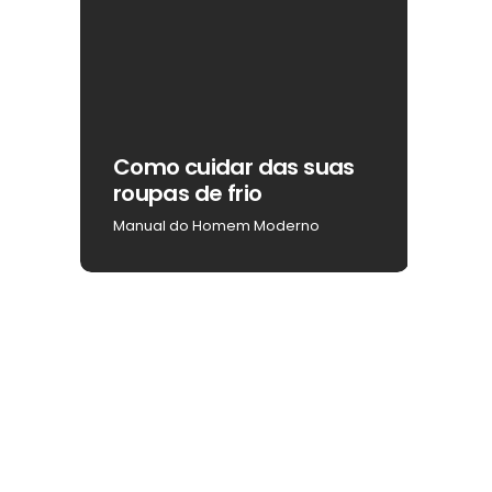
ar
Como cuidar das suas
Como
roupas de frio
na b
Manual do Homem Moderno
Manua