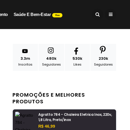
ento
Saúde E Bem-Estar
Viva
3.3m
480k
530k
230k
Inscritos
Seguidores
Likes
Seguidores
PROMOÇÕES E MELHORES
PRODUTOS
Agratto 784 - Chaleira Eletrica Inox, 220v,
1,8 Litro, Preto/inox
R$ 46,99