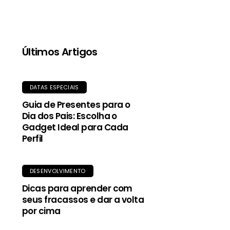
guardada no próprio bolso. Uma peça essencial
para se manter seco com estilo e sustentabilidade.
Últimos Artigos
DATAS ESPECIAIS
Guia de Presentes para o
Dia dos Pais: Escolha o
Gadget Ideal para Cada
Perfil
DESENVOLVIMENTO
Dicas para aprender com
seus fracassos e dar a volta
por cima