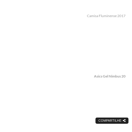
Camisa Fluminense 2017
 fazer o dia render
5 dicas de como us
s
bermuda
l do Homem Moderno
Manual do Homem Moderno
Asics Gel Nimbus 20
COMPARTILHE