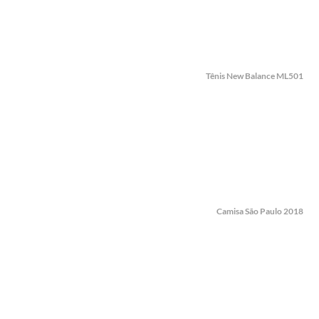
Tênis New Balance ML501
Camisa São Paulo 2018
L DO HOMEM MODERNO
MANUAL DO HOMEM MODERNO