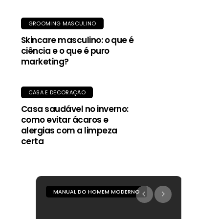
GROOMING MASCULINO
Skincare masculino: o que é
ciência e o que é puro
marketing?
CASA E DECORAÇÃO
Casa saudável no inverno:
como evitar ácaros e
alergias com a limpeza
certa
MANUAL DO HOMEM MODERNO
MANUA