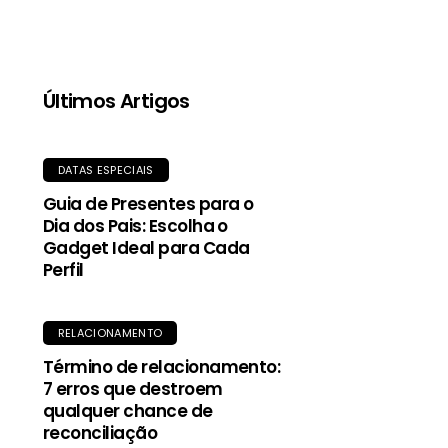
qualidade, proporciona aquecimento mesmo
quando molhada, e o tecido exterior durável
oferece proteção contra garoa e vento.
Últimos Artigos
DATAS ESPECIAIS
Guia de Presentes para o
Dia dos Pais: Escolha o
Gadget Ideal para Cada
Perfil
RELACIONAMENTO
Término de relacionamento:
7 erros que destroem
qualquer chance de
reconciliação