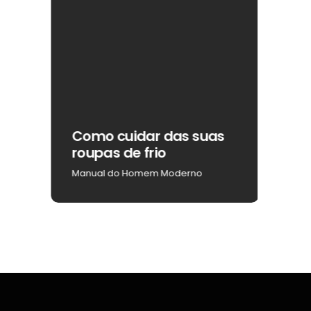
ar
Como cuidar das suas
Como
roupas de frio
na b
Manual do Homem Moderno
Manua