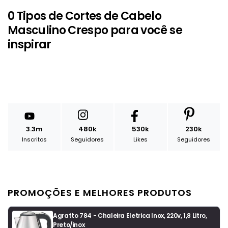
0 Tipos de Cortes de Cabelo
Masculino Crespo para você se
inspirar
3.3m
480k
530k
230k
Inscritos
Seguidores
Likes
Seguidores
PROMOÇÕES E MELHORES PRODUTOS
Agratto 784 - Chaleira Eletrica Inox, 220v, 1,8 Litro,
Preto/inox