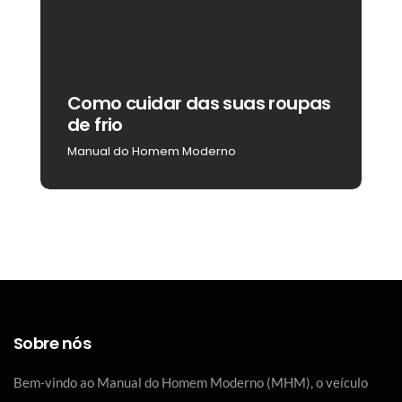
Como cuidar das suas roupas
C
de frio
b
Manual do Homem Moderno
M
Sobre nós
Bem-vindo ao Manual do Homem Moderno (MHM), o veículo