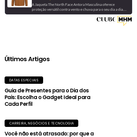
A Jaqueta The North Face Antora Masculina oferece
proteção versátil contra vento e chuva para o seu dia a dia.
Feita com a tecnologia DryVent™ 2.5L em nylon reciclado, ela
é impermeável, respirável e dobrável, podendo ser guardada
no próprio bolso. Uma peça essencial para se manter seco
com estilo e sustentabilidade.
Últimos Artigos
DATAS ESPECIAIS
Guia de Presentes para o Dia dos
Pais: Escolha o Gadget Ideal para
Cada Perfil
CARREIRA, NEGÓCIOS E TECNOLOGIA
Você não está atrasado: por que a