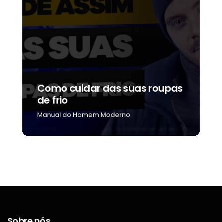
Como cuidar das suas roupas
C
de frio
b
Manual do Homem Moderno
M
Sobre nós