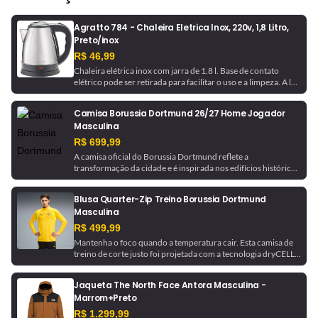
Agratto 784 - Chaleira Eletrica Inox, 220v, 1,8 Litro,
Preto/inox
R$ 46,99
Chaleira elétrica inox com jarra de 1.8 l. Base de contato
elétrico pode ser retirada para facilitar o uso e a limpeza. A luz
indicadora avisa quando a chaleira está em funcionamento e
desliga automaticamente ao ferver a água.
Camisa Borussia Dortmund 26/27 Home Jogador
Masculina
R$ 699,99
A camisa oficial do Borussia Dortmund reflete a
transformação da cidade e é inspirada nos edifícios históricos
que ajudaram a moldá-la. Com tecnologia de gerenciamento
de umidade, este é um uniforme pronto para jogo, como o
Blusa Quarter-Zip Treino Borussia Dortmund
usado pela equipe.
Masculina
R$ 499,99
Mantenha o foco quando a temperatura cair. Esta camisa de
treino de corte justo foi projetada com a tecnologia dryCELL,
que absorve a umidade para ajudar a manter você seco. Ela é
finalizada com detalhes do Borussia Dortmund para um
Jaqueta The North Face Antora Masculina -
toque de inspiração futebolística.
Marrom+Preto
R$ 1.299,99