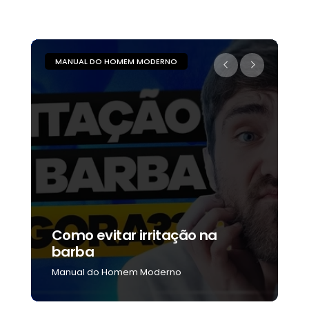
MANUAL DO HOMEM MODERNO
M
s
Como evitar irritação na
5
barba
p
Manual do Homem Moderno
M