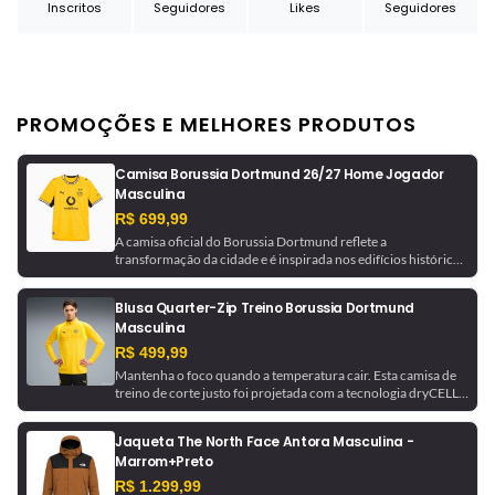
Inscritos
Seguidores
Likes
Seguidores
PROMOÇÕES E MELHORES PRODUTOS
Camisa Borussia Dortmund 26/27 Home Jogador
Masculina
R$ 699,99
A camisa oficial do Borussia Dortmund reflete a
transformação da cidade e é inspirada nos edifícios históricos
que ajudaram a moldá-la. Com tecnologia de gerenciamento
de umidade, este é um uniforme pronto para jogo, como o
Blusa Quarter-Zip Treino Borussia Dortmund
usado pela equipe.
Masculina
R$ 499,99
Mantenha o foco quando a temperatura cair. Esta camisa de
treino de corte justo foi projetada com a tecnologia dryCELL,
que absorve a umidade para ajudar a manter você seco. Ela é
finalizada com detalhes do Borussia Dortmund para um
Jaqueta The North Face Antora Masculina -
toque de inspiração futebolística.
Marrom+Preto
R$ 1.299,99