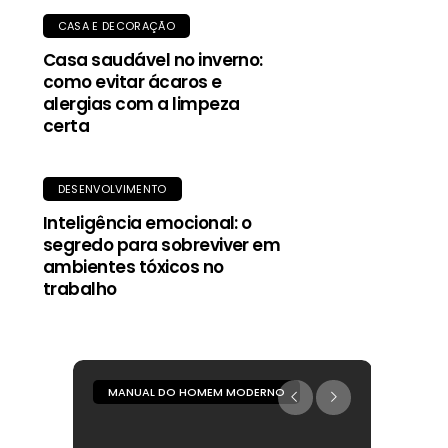
CASA E DECORAÇÃO
Casa saudável no inverno:
como evitar ácaros e
alergias com a limpeza
certa
DESENVOLVIMENTO
Inteligência emocional: o
segredo para sobreviver em
ambientes tóxicos no
trabalho
MANUAL DO HOMEM MODERNO
MANUA