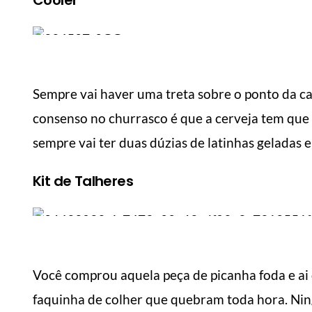
Sempre vai haver uma treta sobre o ponto da c
consenso no churrasco é que a cerveja tem que
6 dicas de como fazer
com
suas roupas durarem
Como
sempre vai ter duas dúzias de latinhas geladas 
mais
mai
Manual do Homem Moderno
Manua
Kit de Talheres
Você comprou aquela peça de picanha foda e ai
faquinha de colher que quebram toda hora. Nin