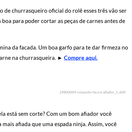
de churrasqueiro oficial do rolê esses três vão ser
 boa para poder cortar as peças de carnes antes de
mina da facada. Um boa garfo para te dar firmeza no
carne na churrasqueira.
►
Compre aqui.
29800009-conjunto-faca-e-afiador_1_600
 ela está sem corte? Com um bom afiador você
 mais afiada que uma espada ninja. Assim, você