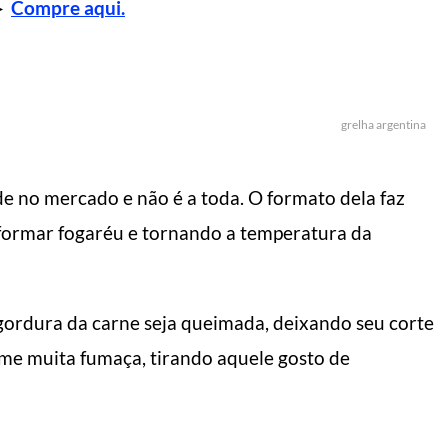
►
Compre aqui.
grelha argentina
e no mercado e não é a toda. O formato dela faz
 formar fogaréu e tornando a temperatura da
gordura da carne seja queimada, deixando seu corte
orme muita fumaça, tirando aquele gosto de
L DO HOMEM MODERNO
MANUAL DO HOMEM MODERNO