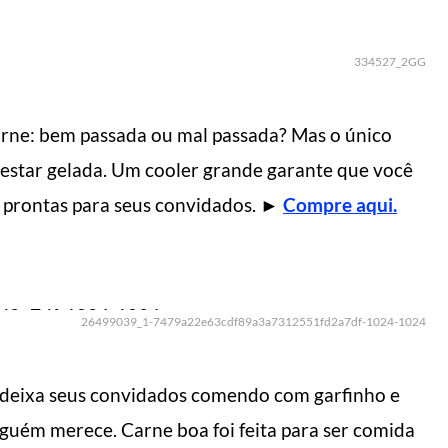
334527_2GG
arne: bem passada ou mal passada? Mas o único
 estar gelada. Um cooler grande garante que você
 fazer o dia render
5 dicas de como us
e prontas para seus convidados.
►
Compre aqui.
s
bermuda
l do Homem Moderno
Manual do Homem Moderno
26499039_1-7479a22e63cdf89a3a7312551fd2a7df-1024-1024
 deixa seus convidados comendo com garfinho e
guém merece. Carne boa foi feita para ser comida