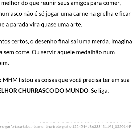
a melhor do que reunir seus amigos para comer,
urrasco não é só jogar uma carne na grelha e ficar
e a parada vira quase uma arte.
ntos certos, o desenho final sai uma merda. Imagina
a sem corte. Ou servir aquele medalhão num
oim.
 o MHM listou as coisas que você precisa ter em sua
LHOR CHURRASCO DO MUNDO
. Se liga:
co-c-garfo-faca-tabua-tramontina-frete-gratis-15245-MLB6333431191_052014-F