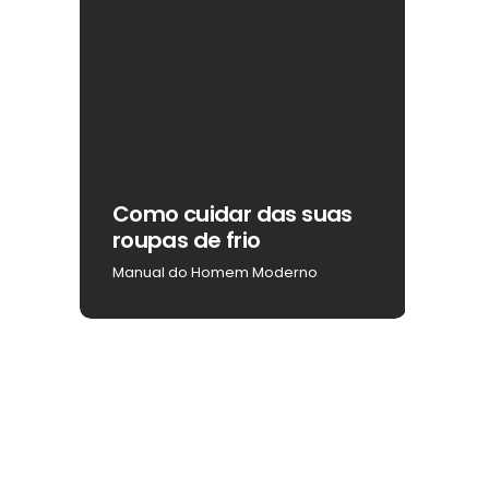
ar
Como cuidar das suas
Como
roupas de frio
na b
Manual do Homem Moderno
Manua