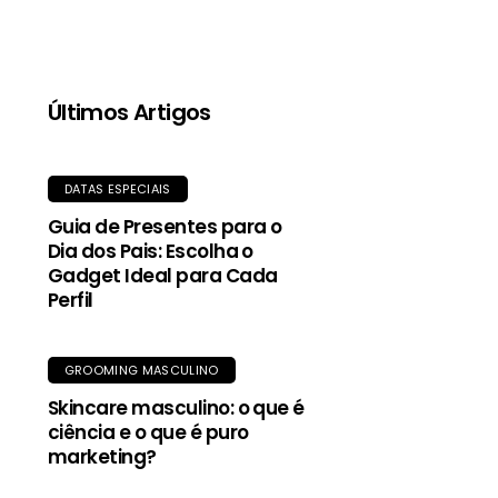
qualidade, proporciona aquecimento mesmo
quando molhada, e o tecido exterior durável
oferece proteção contra garoa e vento.
Últimos Artigos
DATAS ESPECIAIS
Guia de Presentes para o
Dia dos Pais: Escolha o
Gadget Ideal para Cada
Perfil
GROOMING MASCULINO
Skincare masculino: o que é
ciência e o que é puro
marketing?