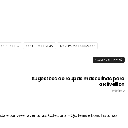
CO PERFEITO
COOLER CERVEJA
FACA PARA CHURRASCO
COMPARTILHE
Sugestões de roupas masculinas para
o Réveillon
próximo
vida e por viver aventuras. Coleciona HQs, tênis e boas histórias