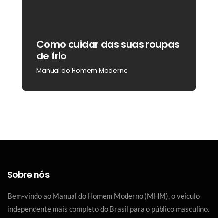
Como cuidar das suas roupas
C
de frio
b
Manual do Homem Moderno
M
Sobre nós
Bem-vindo ao Manual do Homem Moderno (MHM), o veículo
independente mais completo do Brasil para o público masculino.