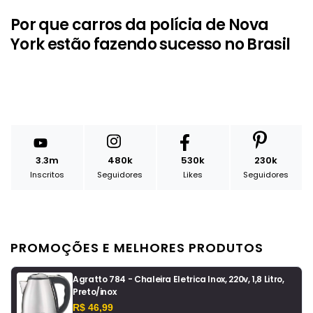
Por que carros da polícia de Nova
York estão fazendo sucesso no Brasil
3.3m
480k
530k
230k
Inscritos
Seguidores
Likes
Seguidores
PROMOÇÕES E MELHORES PRODUTOS
Agratto 784 - Chaleira Eletrica Inox, 220v, 1,8 Litro,
Preto/inox
R$ 46,99