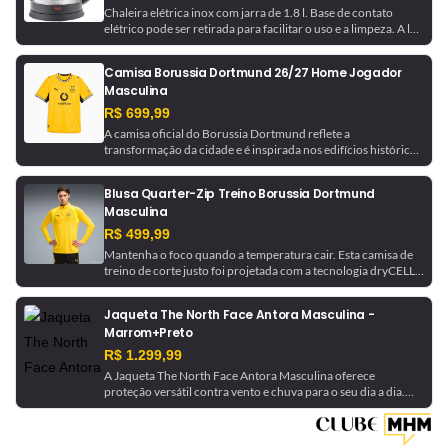
Chaleira elétrica inox com jarra de 1.8 l. Base de contato
elétrico pode ser retirada para facilitar o uso e a limpeza. A luz
indicadora avisa quando a chaleira está em funcionamento e
desliga automaticamente ao ferver a água.
Camisa Borussia Dortmund 26/27 Home Jogador
Masculina
R$ 699,99
A camisa oficial do Borussia Dortmund reflete a
transformação da cidade e é inspirada nos edifícios históricos
que ajudaram a moldá-la. Com tecnologia de gerenciamento
de umidade, este é um uniforme pronto para jogo, como o
Blusa Quarter-Zip Treino Borussia Dortmund
usado pela equipe.
Masculina
R$ 499,99
Mantenha o foco quando a temperatura cair. Esta camisa de
treino de corte justo foi projetada com a tecnologia dryCELL,
que absorve a umidade para ajudar a manter você seco. Ela é
finalizada com detalhes do Borussia Dortmund para um
Jaqueta The North Face Antora Masculina -
toque de inspiração futebolística.
Marrom+Preto
R$ 1.299,99
A Jaqueta The North Face Antora Masculina oferece
proteção versátil contra vento e chuva para o seu dia a dia.
Feita com a tecnologia DryVent™ 2.5L em nylon reciclado, ela
é impermeável, respirável e dobrável, podendo ser guardada
no próprio bolso. Uma peça essencial para se manter seco