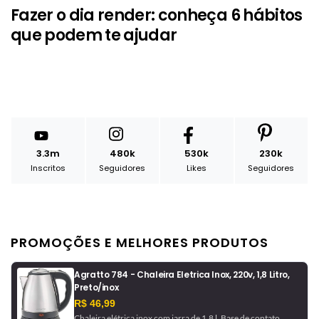
Fazer o dia render: conheça 6 hábitos
que podem te ajudar
3.3m
480k
530k
230k
Inscritos
Seguidores
Likes
Seguidores
PROMOÇÕES E MELHORES PRODUTOS
Agratto 784 - Chaleira Eletrica Inox, 220v, 1,8 Litro,
Preto/inox
R$ 46,99
Chaleira elétrica inox com jarra de 1.8 l. Base de contato