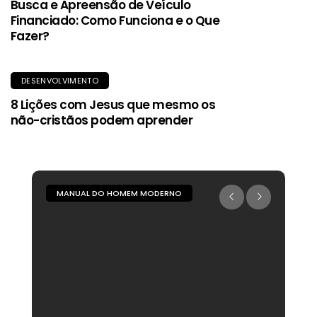
Busca e Apreensão de Veículo
Financiado: Como Funciona e o Que
Fazer?
DESENVOLVIMENTO
8 Lições com Jesus que mesmo os
não-cristãos podem aprender
MANUAL DO HOMEM MODERNO
M