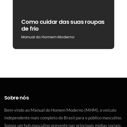
Como cuidar das suas roupas
C
de frio
b
Manual do Homem Moderno
M
Sobre nós
Bem-vindo ao Manual do Homem Moderno (MHM), o veículo
independente mais completo do Brasil para o público masculino.
Somos um hub masculino presente nas principais mídias sociais,