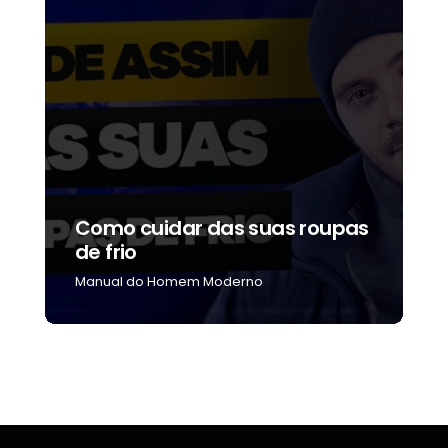
Como cuidar das suas roupas
C
de frio
b
Manual do Homem Moderno
M