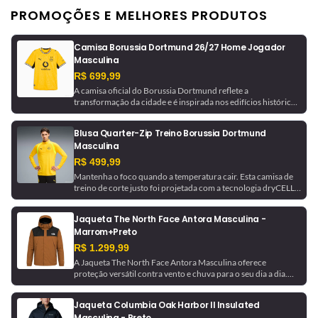
PROMOÇÕES E MELHORES PRODUTOS
Camisa Borussia Dortmund 26/27 Home Jogador
Masculina
R$ 699,99
A camisa oficial do Borussia Dortmund reflete a
transformação da cidade e é inspirada nos edifícios históricos
que ajudaram a moldá-la. Com tecnologia de gerenciamento
de umidade, este é um uniforme pronto para jogo, como o
Blusa Quarter-Zip Treino Borussia Dortmund
usado pela equipe.
Masculina
R$ 499,99
Mantenha o foco quando a temperatura cair. Esta camisa de
treino de corte justo foi projetada com a tecnologia dryCELL,
que absorve a umidade para ajudar a manter você seco. Ela é
finalizada com detalhes do Borussia Dortmund para um
Jaqueta The North Face Antora Masculina -
toque de inspiração futebolística.
Marrom+Preto
R$ 1.299,99
A Jaqueta The North Face Antora Masculina oferece
proteção versátil contra vento e chuva para o seu dia a dia.
Feita com a tecnologia DryVent™ 2.5L em nylon reciclado, ela
é impermeável, respirável e dobrável, podendo ser guardada
Jaqueta Columbia Oak Harbor II Insulated
no próprio bolso. Uma peça essencial para se manter seco
Masculina - Preto