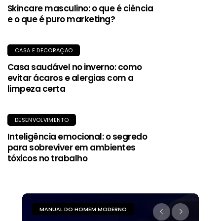
Skincare masculino: o que é ciência
e o que é puro marketing?
CASA E DECORAÇÃO
Casa saudável no inverno: como
evitar ácaros e alergias com a
limpeza certa
DESENVOLVIMENTO
Inteligência emocional: o segredo
para sobreviver em ambientes
tóxicos no trabalho
MANUAL DO HOMEM MODERNO
M