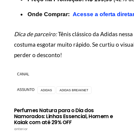
Onde Comprar:
Acesse a oferta diret
Dica de parceiro:
Tênis clássico da Adidas ness
6 dicas de como fazer
costuma esgotar muito rápido. Se curtiu o visu
com
suas roupas durarem
Como
perder o desconto!
mais
mai
Manual do Homem Moderno
Manua
CANAL
ASSUNTO
ADIDAS
ADIDAS BREAKNET
Perfumes Natura para o Dia dos
Namorados: Linhas Essencial, Homem e
Kaiak com até 29% OFF
anterior