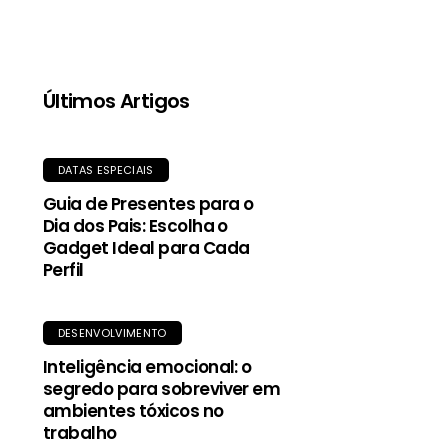
qualidade, proporciona aquecimento mesmo
quando molhada, e o tecido exterior durável
oferece proteção contra garoa e vento.
Últimos Artigos
DATAS ESPECIAIS
Guia de Presentes para o
Dia dos Pais: Escolha o
Gadget Ideal para Cada
Perfil
DESENVOLVIMENTO
Inteligência emocional: o
segredo para sobreviver em
ambientes tóxicos no
trabalho