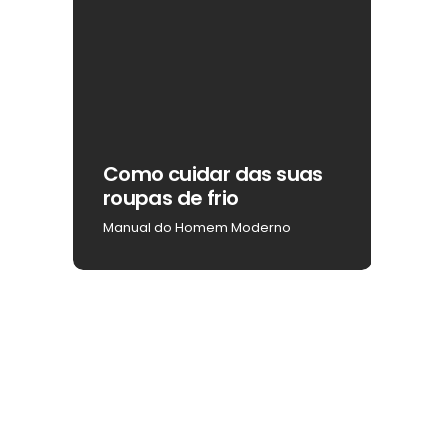
ar
Como cuidar das suas
Como
roupas de frio
na b
Manual do Homem Moderno
Manua