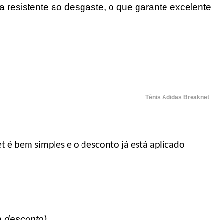
 resistente ao desgaste, o que garante excelente
Tênis Adidas Breaknet
et é bem simples e o desconto já está aplicado
L DO HOMEM MODERNO
MANUAL DO HOMEM MODERNO
 desconto)