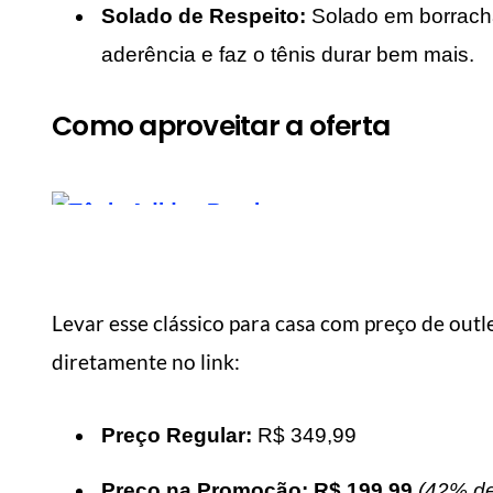
Solado de Respeito:
Solado em borracha
aderência e faz o tênis durar bem mais.
Como aproveitar a oferta
Levar esse clássico para casa com preço de outl
diretamente no link:
MANUAL DO HOMEM MODERNO
MANUA
Preço Regular:
R$ 349,99
Preço na Promoção:
R$ 199,99
(42% de