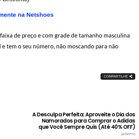
amente na Netshoes
a faixa de preço e com grade de tamanho masculina
al e tem o seu número, não moscando para não
 fazer o dia render
5 dicas de como us
s
bermuda
l do Homem Moderno
Manual do Homem Moderno
COMPARTILHE
A Desculpa Perfeita: Aproveite o Dia dos
Namorados para Comprar o Adidas
que Você Sempre Quis (Até 40% OFF)
próximo