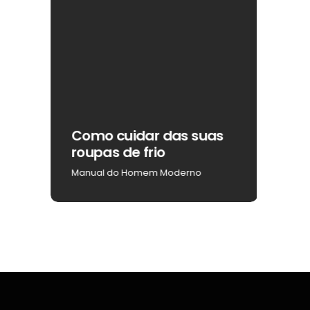
ar
Como cuidar das suas
Como
roupas de frio
na b
Manual do Homem Moderno
Manua