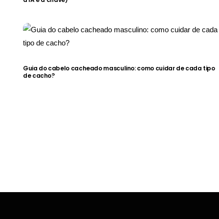
Guia do cabelo cacheado masculino: como cuidar de cada tipo
de cacho?
6 dicas de como fazer
com
suas roupas durarem
Como
mais
mai
Manual do Homem Moderno
Manua