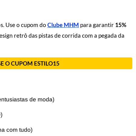
s. Use o cupom do
Clube MHM
para garantir
15%
design retrô das pistas de corrida com a pegada da
SE O CUPOM ESTILO15
 entusiastas de moda)
)
na com tudo)