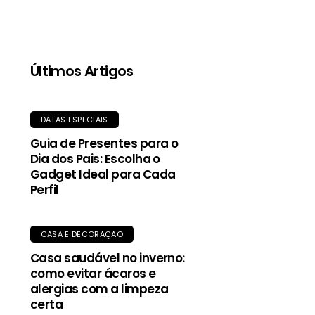
qualidade, proporciona aquecimento mesmo
quando molhada, e o tecido exterior durável
oferece proteção contra garoa e vento.
Últimos Artigos
DATAS ESPECIAIS
Guia de Presentes para o
Dia dos Pais: Escolha o
Gadget Ideal para Cada
Perfil
CASA E DECORAÇÃO
Casa saudável no inverno:
como evitar ácaros e
alergias com a limpeza
certa