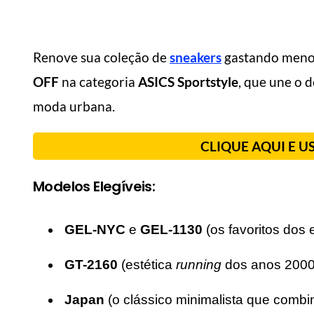
Renove sua coleção de
sneakers
gastando meno
OFF
na categoria
ASICS Sportstyle
, que une o 
moda urbana.
CLIQUE AQUI E U
Modelos Elegíveis:
GEL-NYC
e
GEL-1130
(os favoritos dos
GT-2160
(estética
running
dos anos 2000
Japan
(o clássico minimalista que combi