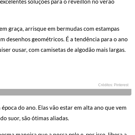
 excelentes soluções para o réveillon no verão
s sem graça, arrisque em bermudas com estampas
om desenhos geométricos. É a tendência para o ano
iser ousar, com camisetas de algodão mais largas.
Créditos: Pinterest
ta época do ano. Elas vão estar em alta ano que vem
do suor, são ótimas aliadas.
mesma maneira que a nossa pele e, por isso, libera a