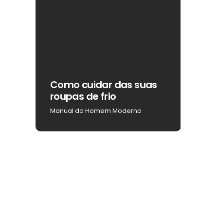
ar
Como cuidar das suas
Como
roupas de frio
na b
Manual do Homem Moderno
Manua