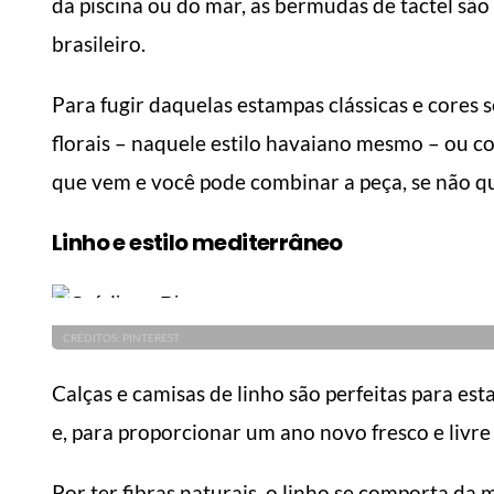
da piscina ou do mar, as bermudas de tactel são
brasileiro.
Para fugir daquelas estampas clássicas e core
florais – naquele estilo havaiano mesmo – ou c
que vem e você pode combinar a peça, se não qu
Linho e estilo mediterrâneo
CRÉDITOS: PINTEREST
Calças e camisas de linho são perfeitas para es
e, para proporcionar um ano novo fresco e livre 
Por ter fibras naturais, o linho se comporta da 