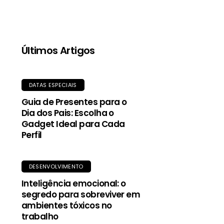
qualidade, proporciona aquecimento mesmo
quando molhada, e o tecido exterior durável
oferece proteção contra garoa e vento.
Últimos Artigos
DATAS ESPECIAIS
Guia de Presentes para o
Dia dos Pais: Escolha o
Gadget Ideal para Cada
Perfil
DESENVOLVIMENTO
Inteligência emocional: o
segredo para sobreviver em
ambientes tóxicos no
trabalho