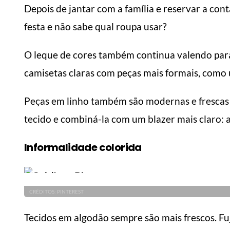
Depois de jantar com a família e reservar a con
festa e não sabe qual roupa usar?
O leque de cores também continua valendo par
camisetas claras com peças mais formais, como u
6 dicas de como fazer
com
suas roupas durarem
Como
mais
mai
Peças em linho também são modernas e frescas 
Manual do Homem Moderno
Manua
tecido e combiná-la com um blazer mais claro: 
Informalidade colorida
CRÉDITOS: PINTEREST
Tecidos em algodão sempre são mais frescos. Fuj