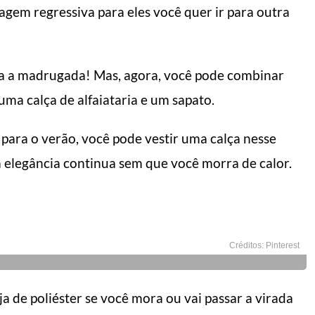
tagem regressiva para eles você quer ir para outra
a a madrugada! Mas, agora, você pode combinar
ma calça de alfaiataria e um sapato.
 fazer o dia render
5 dicas de como us
s
bermuda
para o verão, você pode vestir uma calça nesse
l do Homem Moderno
Manual do Homem Moderno
a elegância continua sem que você morra de calor.
Créditos: Pinterest
a de poliéster se você mora ou vai passar a virada