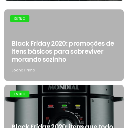
ESTILO
Black Friday 2020: promoções de
itens básicos para sobreviver
morando sozinho
Joana Primo
ESTILO
Black Friday 2020: itens que todo