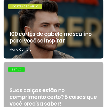
CORTES DE CABELO
100 cortes de cabelo masculino
para você se inspirar
Maria Confort
ESTILO
Suas calças estão no
comprimento certo? 8 coisas que
você precisa saber!