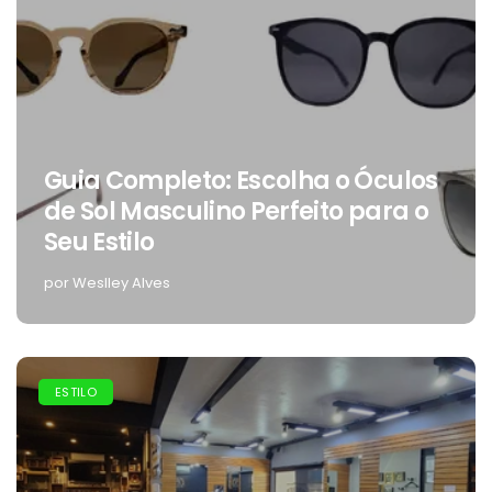
Guia Completo: Escolha o Óculos
de Sol Masculino Perfeito para o
Seu Estilo
por Weslley Alves
ESTILO