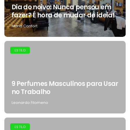
Dia do noivo: Nunca pensou em
fazer? É hora de mudar de ideia!
Maria Confort
ESTILO
9 Perfumes Masculinos para Usar
no Trabalho
Leonardo Filomeno
ESTILO