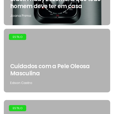
homem deve ter em casa
Joana Primo
ESTILO
Cuidados com a Pele Oleosa
Masculina
Edson Castro
ESTILO