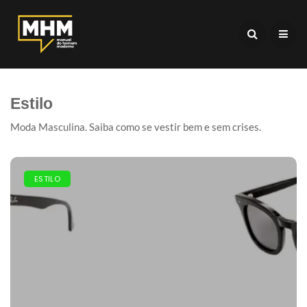
Estilo
Moda Masculina. Saiba como se vestir bem e sem crises.
ESTILO