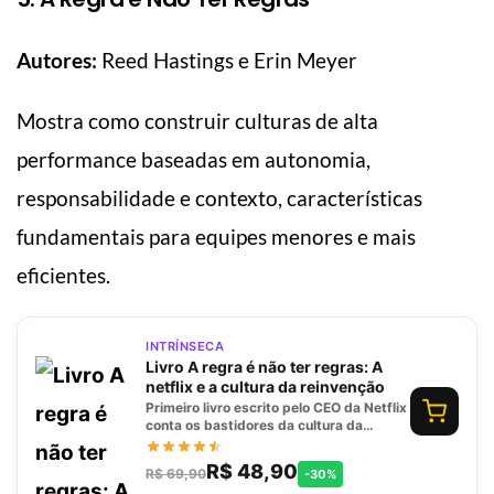
Autores:
Reed Hastings e Erin Meyer
Mostra como construir culturas de alta
performance baseadas em autonomia,
responsabilidade e contexto, características
fundamentais para equipes menores e mais
eficientes.
INTRÍNSECA
Livro A regra é não ter regras: A
netflix e a cultura da reinvenção
Primeiro livro escrito pelo CEO da Netflix
conta os bastidores da cultura da
empresa. Com mais de 180 milhões de
assinantes, a Netflix causou uma
R$ 48,90
R$ 69,90
-30%
revolução com