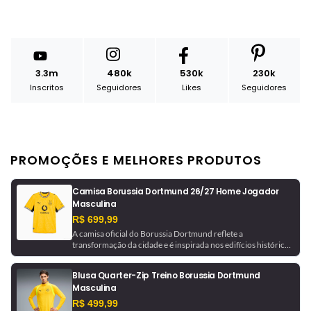
3.3m
480k
530k
230k
Inscritos
Seguidores
Likes
Seguidores
PROMOÇÕES E MELHORES PRODUTOS
Camisa Borussia Dortmund 26/27 Home Jogador
Masculina
R$ 699,99
A camisa oficial do Borussia Dortmund reflete a
transformação da cidade e é inspirada nos edifícios históricos
que ajudaram a moldá-la. Com tecnologia de gerenciamento
de umidade, este é um uniforme pronto para jogo, como o
Blusa Quarter-Zip Treino Borussia Dortmund
usado pela equipe.
Masculina
R$ 499,99