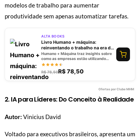
modelos de trabalho para aumentar
produtividade sem apenas automatizar tarefas.
ALTA BOOKS
Livro Humano + máquina:
reinventando o trabalho na era da
IA
Humano + Máquina traz insights sobre
como as empresas estão utilizando
inteligência artificial para transformar
processos de negócios e fomentar a
R$ 78,50
R$ 78,50
inovação.
Ofertas por Clube MHM
2. IA para Líderes: Do Conceito à Realidade
Autor:
Vinicius David
Voltado para executivos brasileiros, apresenta um