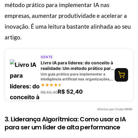
método prático para implementar IA nas
empresas, aumentar produtividade e acelerar a
inovação. É uma leitura bastante alinhada ao seu
artigo.
GENTE
Livro IA para líderes: do conceito à
realidade: Um método prático para
implementar IA na sua empresa,
Um guia prático para implementar a
impulsionar a produtividade e
inteligência artificial nas organizações,
impulsionando a produtividade e a
acelerar a inovação
inovação.
R$ 52,40
R$ 52,40
Ofertas por Clube MHM
3. Liderança Algorítmica: Como usar a IA
para ser um líder de alta performance