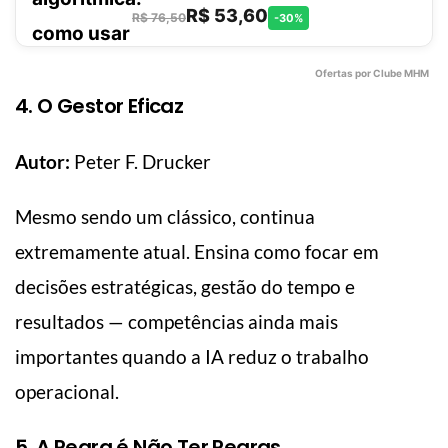
equipes, capacitando-os para enfrentar
R$ 53,60
R$ 76,50
-30%
os d
Ofertas por Clube MHM
4. O Gestor Eficaz
Autor:
Peter F. Drucker
Mesmo sendo um clássico, continua
extremamente atual. Ensina como focar em
decisões estratégicas, gestão do tempo e
resultados — competências ainda mais
importantes quando a IA reduz o trabalho
operacional.
5. A Regra é Não Ter Regras