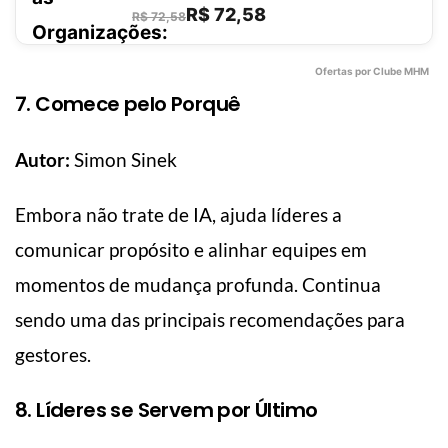
mostra que o próximo estágio da
R$ 72,58
R$ 72,58
consciência huma
Ofertas por Clube MHM
7. Comece pelo Porquê
Autor:
Simon Sinek
Embora não trate de IA, ajuda líderes a
comunicar propósito e alinhar equipes em
momentos de mudança profunda. Continua
sendo uma das principais recomendações para
gestores.
8. Líderes se Servem por Último