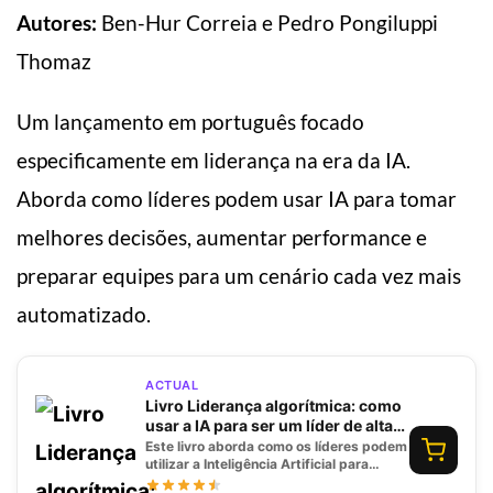
Autores:
Ben-Hur Correia e Pedro Pongiluppi
Thomaz
Um lançamento em português focado
especificamente em liderança na era da IA.
Aborda como líderes podem usar IA para tomar
melhores decisões, aumentar performance e
preparar equipes para um cenário cada vez mais
automatizado.
ACTUAL
Livro Liderança algorítmica: como
usar a IA para ser um líder de alta
performance
Este livro aborda como os líderes podem
utilizar a Inteligência Artificial para
melhorar sua performance e a de suas