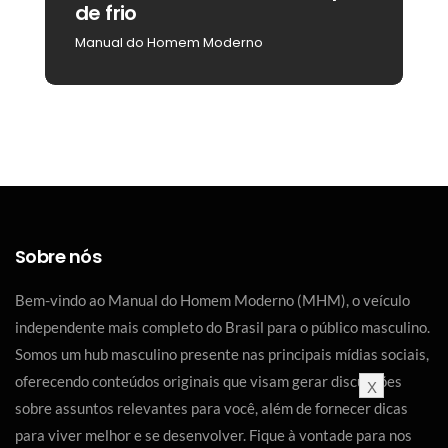
de frio
b
Manual do Homem Moderno
M
Sobre nós
Bem-vindo ao Manual do Homem Moderno (MHM), o veículo
independente mais completo do Brasil para o público masculino.
Somos um hub masculino presente nas principais mídias sociais,
oferecendo conteúdos originais que visam gerar discussões
X
sobre assuntos relevantes para você, além de fornecer dicas
para viver melhor e se desenvolver. Fique à vontade para nos