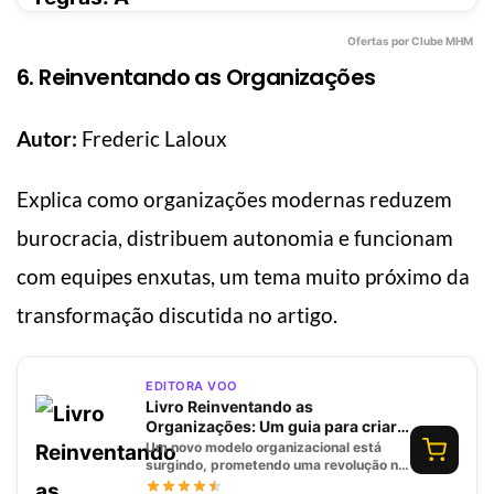
Ofertas por Clube MHM
6. Reinventando as Organizações
Autor:
Frederic Laloux
Explica como organizações modernas reduzem
burocracia, distribuem autonomia e funcionam
com equipes enxutas, um tema muito próximo da
transformação discutida no artigo.
EDITORA VOO
Livro Reinventando as
Organizações: Um guia para criar
organizações inspiradas no
Um novo modelo organizacional está
próximo estágio da consciência
surgindo, prometendo uma revolução no
local de trabalho. Frederic Laloux nos
humana