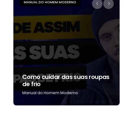
MANUAL DO HOMEM MODERNO
M
Como cuidar das suas roupas
C
de frio
b
Manual do Homem Moderno
M