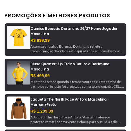
PROMOÇÕES E MELHORES PRODUTOS
Camisa Borussia Dortmund 26/27 Home Jogador
Masculina
R$ 699,99
A camisa oficial do Borussia Dortmund reflete a
transformação da cidade e é inspirada nos edifícios históricos
que ajudaram a moldá-la. Com tecnologia de gerenciamento
de umidade, este é um uniforme pronto para jogo, como o
Blusa Quarter-Zip Treino Borussia Dortmund
usado pela equipe.
Masculina
R$ 499,99
Mantenha o foco quando a temperatura cair. Esta camisa de
treino de corte justo foi projetada com a tecnologia dryCELL,
que absorve a umidade para ajudar a manter você seco. Ela é
finalizada com detalhes do Borussia Dortmund para um
Jaqueta The North Face Antora Masculina -
toque de inspiração futebolística.
Marrom+Preto
R$ 1.299,99
A Jaqueta The North Face Antora Masculina oferece
proteção versátil contra vento e chuva para o seu dia a dia.
Feita com a tecnologia DryVent™ 2.5L em nylon reciclado, ela